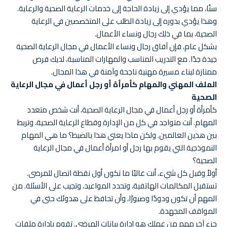
سنًا، مما يؤدي إلى زيادة الحاجة إلى خدمات الرعاية الصحية والرعاية.
وهذا يؤدي بدوره إلى زيادة الطلب على المتخصصين في الرعاية
الصحية، بما في ذلك رجال ونساء الأعمال.
بشكل عام، فإن آفاق رجال ونساء الأعمال في مجال الرعاية الصحية
جيدة جدًا. مع التدريب المناسب والمهارات المناسبة، لديك فرص
ممتازة لبناء مسيرة مهنية ناجحة وآمنة في هذا المجال.
الملف المهني والمهام كأمرأة أو رجل أعمال في مجال الرعاية
الصحية
كأمرأة أو رجل أعمال في مجال الرعاية الصحية، أنت شخص متعدد
المهام. أنت متواجد في كل من الإدارة وقطاع الرعاية الصحية، وتربط
بين هذين العالمين. ولكن ماذا يعني هذا بالضبط؟ ما هي المهام
النموذجية التي يقوم بها رجل أو امرأة أعمال في مجال الرعاية
الصحية؟
أولاً وقبل كل شيء، أنت غالبًا ما تكون أول نقطة اتصال للمرضى.
تستقبل المكالمات الهاتفية، وتحدد المواعيد، وتجيب على الأسئلة. من
المهم أن تكون ودودًا وصبورًا، وأن تحافظ على هدوئك حتى في
المواقف المجهدة.
جزء آخر مهم من عملك هو إدارة بيانات المرضى. تقوم بإدارة ملفات