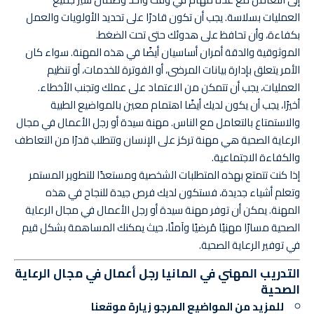
العمليات بسلاسة. يجب أن تكون قادرًا على تحديد الأولويات والعمل
بكفاءة، وأن تحافظ على هدوئك حتى تحت الضغط.
الموثوقية والدقة أمران أساسيان أيضًا في هذه المهنة. سواء كان
الأمر يتعلق بإدارة بيانات المرضى، أو الفوترة للخدمات، أو تنظيم
العمليات، يجب أن تتمكن من الاعتماد على عملك وتجنب الأخطاء.
أخيرًا، يجب أن يكون لديك أيضًا اهتمام معين بالمواضيع الطبية
والاستمتاع بالتعامل مع الناس. مهنة سيدة أو رجل الأعمال في مجال
الرعاية الصحية هي مهنة تركز على الإنسان وتتطلب قدرًا من التعاطف
والكفاءة الاجتماعية.
إذا كنت تتمتع بهذه المتطلبات الشخصية ومستعدًا للتطوير المستمر
وتعلم أشياء جديدة، فستكون لديك فرص جيدة للنجاح في هذه
المهنة. يمكن أن توفر مهنة سيدة أو رجل الأعمال في مجال الرعاية
الصحية مسارًا مهنيًا مُرضيًا وآمنًا، حيث يمكنك المساهمة بشكل قيم
في توفير الرعاية الصحية.
التدريب المهني في المانيا رجل أعمال في مجال الرعاية
الصحية
للمزيد من المواضيع المرجو
زيارة موقعنا