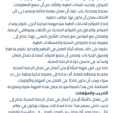
المرضى، وتحديث البيانات الطبية، والتأكد من أن جميع المعلومات
صحيحة ومحدثة. يجب عليك أن تعمل بعناية فائقة وضمير حي، لأن
الأخطاء يمكن أن تكون لها عواقب خطيرة.
إصدار الفواتير للخدمات الطبية هو مهمة مركزية أخرى. تقوم بإصدار
الفواتير، والتحقق من الفواتير الصادرة عن الأطباء وموظفي الرعاية،
وتتعامل مع التواصل مع شركات التأمين الصحي. لهذا، تحتاج إلى
معرفة جيدة بالقوانين الصحية والمصطلحات الطبية.
علاوة على ذلك، يمكنك أيضًا العمل في التنظيم والإدارة. تقوم بتخطيط
وتنسيق الإجراءات، وتضمن أن جميع الموارد تُستخدم بشكل فعال،
وتساعد في تحسين جودة الرعاية الصحية.
كما ترى، فإن مهنة امرأة أو رجل أعمال في مجال الرعاية الصحية
متنوعة ومتطلبة للغاية. أنت بحاجة إلى معرفة تجارية وطبية على حد
سواء ويجب أن تكون قادرًا على التنقل بين المهام والأولويات
المختلفة. لكن هذا بالضبط هو ما يجعل هذه المهنة مثيرة ومتنوعة.
التدريب والمؤهلات
لكي تعمل كأمرأة أو رجل أعمال في مجال الرعاية الصحية، تحتاج إلى
تدريب خاص. يستمر هذا عادة لمدة ثلاث سنوات ويكون في نظام
ثنائي، مما يعني أنك تنتقل بين العمل العملي في مؤسسة والتعليم