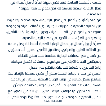
شغف بالأنشطة التجارية، فقد تكون مهنة امرأة أو رجل أعمال في
مجال الرعاية الصحية مناسبة لك. نحن نقدم لك هذا المهنة.”
المقدمة
مهنة امرأة أو رجل أعمال في مجال الرعاية الصحية تقدم مزيجًا فريدًا
من المعرفة الصحية والمهارات التجارية التي تؤهلك للقيام بمجموعة
متنوعة من المهام في المستشفيات، ودور الرعاية، وشركات التأمين،
والعديد من المؤسسات الأخرى في قطاع الرعاية الصحية.
كمرأة أو رجل أعمال في مجال الرعاية الصحية، أنت حلقة وصل هامة
بين الطاقم الطبي، والمرضى، وصناديق التأمين الصحي. أنت مسؤول
عن ضمان سير العمليات الإدارية بسلاسة بحيث يمكن للأطباء
وموظفي الرعاية التركيز على مهامهم الطبية. قد تشمل مهامك
إدارة المرضى، والفوترة للخدمات، وتنظيم سير العمل.
العمل في مجال الرعاية الصحية يمكن أن يكون مفعمًا بالإنجاز، حيث
تساهم بشكل مباشر في توفير الرعاية الصحية للسكان. في الوقت
نفسه، يتطلب هذا العمل مسؤولية كبيرة وعناية دقيقة، حيث أن
الأخطاء قد تكون لها عواقب بعيدة المدى. لكن لا داعي للقلق، مع
التدريب الصحيح والموقف الجاد، ستكون مستعدًا جيدًا لهذه التحديات.
- ADVERTISEMENT -