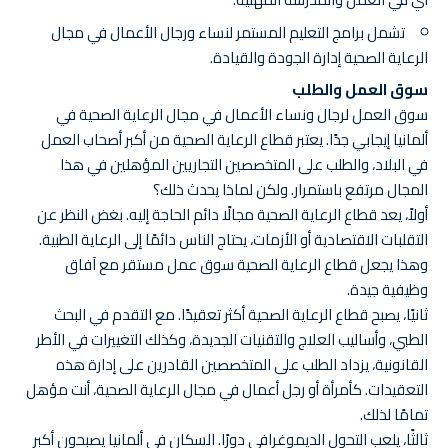
تشمل برامج التعليم المستمر لنساء ورجال الأعمال في مجال
الرعاية الصحية إدارة الجودة والقيادة.
سوق العمل والطلب
سوق العمل لرجال ونساء الأعمال في مجال الرعاية الصحية في
ألمانيا إيجابي جدًا. يعتبر قطاع الرعاية الصحية من أكبر أصحاب العمل
في البلاد، والطلب على المتخصصين التجاريين المؤهلين في هذا
المجال مرتفع باستمرار. ولكن لماذا يحدث ذلك؟
أولاً، يعد قطاع الرعاية الصحية مجالًا دائم الحاجة إليه. بغض النظر عن
التقلبات الاقتصادية أو الأزمات، يحتاج الناس دائمًا إلى الرعاية الطبية.
وهذا يجعل قطاع الرعاية الصحية سوق عمل مستقر مع آفاق
وظيفية جيدة.
ثانيًا، يصبح قطاع الرعاية الصحية أكثر تعقيدًا. مع التقدم في البحث
الطبي، وأساليب العلاج والتقنيات الجديدة، وكذلك التغييرات في الأطر
القانونية، يزداد الطلب على المتخصصين القادرين على إدارة هذه
التعقيدات. كأمرأة أو رجل أعمال في مجال الرعاية الصحية، أنت مؤهل
تمامًا لذلك.
ثالثًا، يلعب التحول الديموغرافي دورًا. السكان في ألمانيا يصبحون أكبر