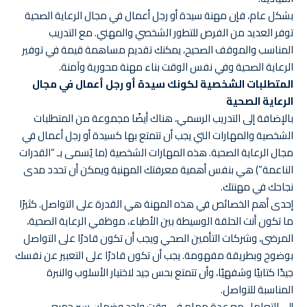
بشكل عام، فإن مهنة سيدة أو رجل أعمال في مجال الرعاية الصحية
توفر العديد من الفرص للتطور الشخصي والمهني. مع التدريب
المناسب والموقف الصحيح، يمكنك تقديم مساهمة قيمة في توفير
الرعاية الصحية وفي نفس الوقت بناء مهنة محورية وآمنة.
المتطلبات الشخصية لكونك سيدة أو رجل أعمال في مجال
الرعاية الصحية
بالإضافة إلى التدريب الرسمي، هناك أيضًا مجموعة من المتطلبات
الشخصية والمهارات التي يجب أن تتمتع بها كسيدة أو رجل أعمال في
مجال الرعاية الصحية. هذه المهارات الشخصية (ما يُسمى بـ “القدرات
الناعمة”) هي بنفس أهمية معرفتك المهنية ويمكن أن تحدد مدى
نجاحك في مهنتك.
إحدى أهم الخصائص في هذه المهنة هي القدرة على التواصل. كثيرًا
ما تكون أنت الحلقة الوسيطة بين الأطباء، موظفي الرعاية الصحية،
المرضى، وشركات التأمين الصحي ويجب أن تكون قادرًا على التواصل
بوضوح وبطريقة مفهومة. يجب أن تكون قادرًا على التعبير عن نفسك
جيدًا كتابيًا وشفهيًا، وأن تتمتع بحس جيد لاختيار الأسلوب والنبرة
المناسبة للتواصل.
إلى التعامل مع عدة مهام في وقت واحد وضمان سير جميع