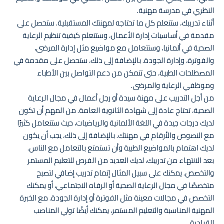
النظري في مدرسة مهنية.
أثناء تدريبك، ستتعلم كل ما تحتاجه لمهنتك المستقبلية. ستحصل على
مقدمة في أساسيات إدارة الأعمال، وستتعلم كيفية تنظيم الرعاية
الصحية في ألمانيا، وستتعامل مع مواضيع مثل إدارة المرضى،
والفوترة، وإدارة الجودة. بالإضافة إلى ذلك، ستحصل على مقدمة في
المصطلحات الطبية، حتى تتمكن من دعم التواصل بين الأطباء
وموظفي الرعاية والمرضى.
من أجل التدريب على مهنة سيدة أو رجل أعمال في مجال الرعاية
الصحية، تحتاج عادة إلى شهادة الثانوية العامة. من المهم أن تكون
لديك درجات جيدة في اللغة الألمانية والرياضيات، حيث ستتعامل كثيرًا
مع النصوص والأرقام في مهنتك. بالإضافة إلى ذلك، يجب أن يكون
لديك اهتمام بالمواضيع الطبية وأن تستمتع بالتعامل مع الناس.
بعد الانتهاء من تدريبك، لديك العديد من الفرص للتعليم المستمر
والتخصص. يمكنك على سبيل المثال إتمام تدريب إضافي لتصبح
متخصصًا في مجال الرعاية الصحية أو الرفاه الاجتماعي، أو يمكنك
التخصص في مجالات معينة مثل الفوترة أو إدارة الجودة. مع الخبرة
المهنية المناسبة والتعليم المستمر، يمكنك أيضًا تولي المناصب
القيادية.