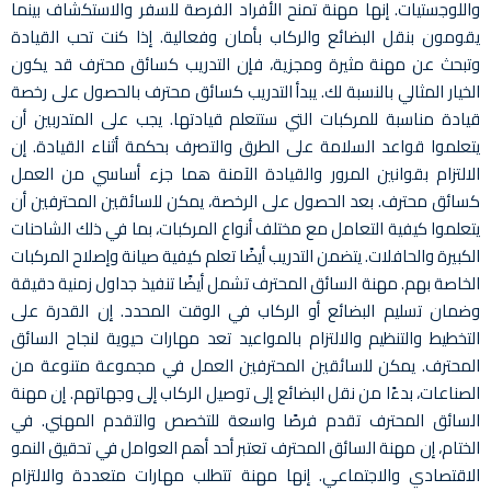
واللوجستيات. إنها مهنة تمنح الأفراد الفرصة للسفر والاستكشاف بينما
يقومون بنقل البضائع والركاب بأمان وفعالية. إذا كنت تحب القيادة
وتبحث عن مهنة مثيرة ومجزية، فإن التدريب كسائق محترف قد يكون
الخيار المثالي بالنسبة لك. يبدأ التدريب كسائق محترف بالحصول على رخصة
قيادة مناسبة للمركبات التي ستتعلم قيادتها. يجب على المتدربين أن
يتعلموا قواعد السلامة على الطرق والتصرف بحكمة أثناء القيادة. إن
الالتزام بقوانين المرور والقيادة الآمنة هما جزء أساسي من العمل
كسائق محترف. بعد الحصول على الرخصة، يمكن للسائقين المحترفين أن
يتعلموا كيفية التعامل مع مختلف أنواع المركبات، بما في ذلك الشاحنات
الكبيرة والحافلات. يتضمن التدريب أيضًا تعلم كيفية صيانة وإصلاح المركبات
الخاصة بهم. مهنة السائق المحترف تشمل أيضًا تنفيذ جداول زمنية دقيقة
وضمان تسليم البضائع أو الركاب في الوقت المحدد. إن القدرة على
التخطيط والتنظيم والالتزام بالمواعيد تعد مهارات حيوية لنجاح السائق
المحترف. يمكن للسائقين المحترفين العمل في مجموعة متنوعة من
الصناعات، بدءًا من نقل البضائع إلى توصيل الركاب إلى وجهاتهم. إن مهنة
السائق المحترف تقدم فرصًا واسعة للتخصص والتقدم المهني. في
الختام، إن مهنة السائق المحترف تعتبر أحد أهم العوامل في تحقيق النمو
الاقتصادي والاجتماعي. إنها مهنة تتطلب مهارات متعددة والالتزام