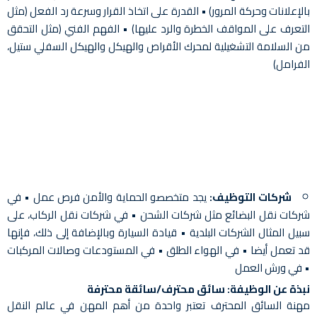
بالإعلانات وحركة المرور) • القدرة على اتخاذ القرار وسرعة رد الفعل (مثل
التعرف على المواقف الخطرة والرد عليها) • الفهم الفني (مثل التحقق
من السلامة التشغيلية لمحرك الأقراص والهيكل والهيكل السفلي ستيل،
الفرامل)
شركات التوظيف:
يجد متخصصو الحماية والأمن فرص عمل • في
شركات نقل البضائع مثل شركات الشحن • في شركات نقل الركاب، على
سبيل المثال الشركات البلدية • قيادة السيارة وبالإضافة إلى ذلك، فإنها
قد تعمل أيضا • في الهواء الطلق • في المستودعات وصالات المركبات
• في ورش العمل
نبذة عن الوظيفة: سائق محترف/سائقة محترفة
مهنة السائق المحترف تعتبر واحدة من أهم المهن في عالم النقل