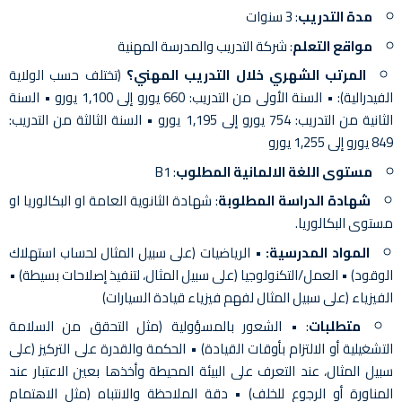
مدة التدريب
: 3 سنوات
مواقع التعلم
: شركة التدريب والمدرسة المهنية
المرتب الشهري خلال التدريب المهني؟
(تختلف حسب الولاية
الفيدرالية): • السنة الأولى من التدريب: 660 يورو إلى 1,100 يورو • السنة
الثانية من التدريب: 754 يورو إلى 1,195 يورو • السنة الثالثة من التدريب:
849 يورو إلى 1,255 يورو
مستوى اللغة الالمانية المطلوب
: B1
شهادة الدراسة المطلوبة
: شهادة الثانوية العامة او البكالوريا او
مستوى البكالوريا.
المواد المدرسية:
• الرياضيات (على سبيل المثال لحساب استهلاك
الوقود) • العمل/التكنولوجيا (على سبيل المثال، لتنفيذ إصلاحات بسيطة) •
الفيزياء (على سبيل المثال لفهم فيزياء قيادة السيارات)
متطلبات
: • الشعور بالمسؤولية (مثل التحقق من السلامة
التشغيلية أو الالتزام بأوقات القيادة) • الحكمة والقدرة على التركيز (على
سبيل المثال، عند التعرف على البيئة المحيطة وأخذها بعين الاعتبار عند
المناورة أو الرجوع للخلف) • دقة الملاحظة والانتباه (مثل الاهتمام