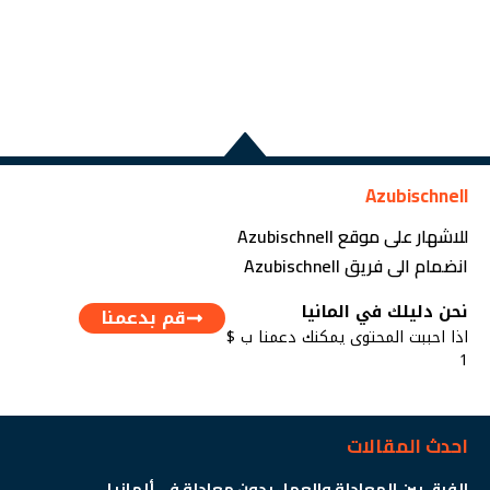
Azubischnell
للاشهار على موقع Azubischnell
انضمام الى فريق Azubischnell
نحن دليلك في المانيا
قم بدعمنا
اذا احببت المحتوى يمكنك دعمنا ب $
1
احدث المقالات
الفرق بين المعادلة والعمل بدون معادلة في ألمانيا