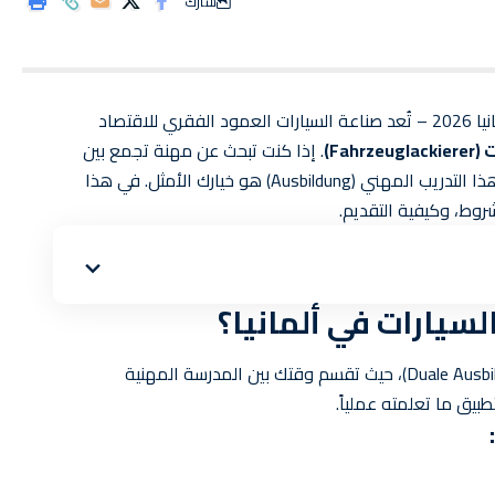
شارك
دليل الأوسبيلدونغ: التدريب المهني لطلاء السيارات في ألمانيا 2026 – تُعد صناعة السيارات العمود الفقري للاقتصاد
Fah)
. إذا كنت تبحث عن مهنة تجمع بين
الفن التقني، الدقة، والمستقبل المادي المضمون، فإن هذا التدريب المهني (Ausbildung) هو خيارك الأمثل. في هذا
روط، وكيفية التقديم.
لسيارات في ألمانيا؟
يعتمد نظام التدريب في ألمانيا على النظام المزدوج (Duale Ausbildung)، حيث تقسم وقتك بين المدرسة المهنية