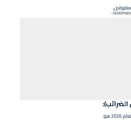
متفوقين.
الضرائب):
2 هو: