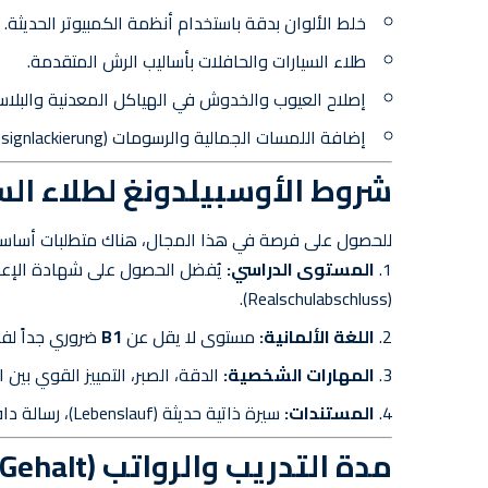
خلط الألوان بدقة باستخدام أنظمة الكمبيوتر الحديثة.
طلاء السيارات والحافلات بأساليب الرش المتقدمة.
إصلاح العيوب والخدوش في الهياكل المعدنية والبلاست
إضافة اللمسات الجمالية والرسومات (Designlackierung).
شروط الأوسبيلدونغ لطلاء السيار
للحصول على فرصة في هذا المجال، هناك متطلبات أساسي
المستوى الدراسي:
(Realschulabschluss).
اللغة الألمانية:
مستوى لا يقل عن
B1
ضروري جداً لفه
المهارات الشخصية:
الدقة، الصبر، التمييز القوي بين 
المستندات:
سيرة ذاتية حديثة (Lebenslauf)، رسالة دافع قوية، وشهاداتك الدراسية مترجمة ومعترف بها.
مدة التدريب والرواتب (Gehalt)