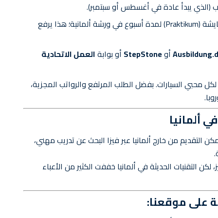
يب (الذي يبدأ عادة في أغسطس أو سبتمبر).
حاول القيام بفترة معايشة (Praktikum) لمدة أسبوع في ورشة ألمانية؛ هذا يرفع
Ausbildung.
أو
StepStone
أو بوابة
العمل الاتحادية
 لكل محبي السيارات. بفضل الطلب المرتفع والرواتب المجزية،
وبا.
ي ألمانيا
كن التقديم من خارج ألمانيا عبر فيزا البحث عن تدريب مهني،
لكن التقنيات الحديثة في ألمانيا خففت الكثير من الأعباء
 على موقعنا: