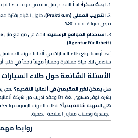
ابحث مبكراً:
ابدأ التقديم قبل سنة من موعد بدء التدر
التدريب العملي (Praktikum):
فرص قبولك بنسبة 80%.
استخدام المواقع الرسمية:
ابحث في مواقع مثل
de
.
(Agentur für Arbeit)
يُعد أوسبيلدونغ طلاء السيارات في ألمانيا مهنة المستقبل
ستضمن لنك حياة مستقرة ومساراً مهنياً ناجحاً في قلب أور
الأسئلة الشائعة حول طلاء السيارات ف
هل يمكن لغير المقيمين في ألمانيا التقديم؟
نعم، يم
بشرط توفر مستوى لغة B1 وعقد تدريب من شركة ألمانية.
هل المهنة شاقة بدنياً؟
تتطلب المهنة الوقوف والتركيز، 
الجسدية وحسنت معايير السلامة الصحية.
روابط مهمة