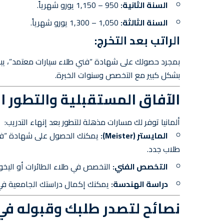
السنة الثانية:
950 – 1,150 يورو شهرياً.
السنة الثالثة:
1,050 – 1,300 يورو شهرياً.
الراتب بعد التخرج:
بمجرد حصولك على شهادة “فني طلاء سيارات معتمد”، يبد
بشكل كبير مع التخصص وسنوات الخبرة.
الآفاق المستقبلية والتطور ا
ألمانيا توفر لك مسارات مذهلة للتطور بعد إنهاء التدريب:
المايستر (Meister):
يمكنك الحصول على شهادة “فني 
طلاب جدد.
التخصص الفني:
التخصص في طلاء الطائرات أو اليخوت 
دراسة الهندسة:
يمكنك إكمال دراستك الجامعية في هندسة تكنولو
نصائح لتصدر طلبك وقبوله في 