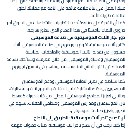
وقدرة على بناء علاقات مع الموردين والعملاء والحفاظ عليها. يجب
عليك العمل على بناء علاقة قائمة على الثقة مع عملائك لخلق
علاقات طويلة الأمد.
كما أن القدرة على متابعة أحدث التطورات والاتجاهات في السوق أمر
ضروري للبقاء تنافسيًا في هذا القطاع الذي يتطور بسرعة.
دور تجار الآلات الموسيقية في صناعة الموسيقى
كتاجر آلات موسيقية، تقوم بدور مهم في صناعة الموسيقى. أنت
مسؤول عن تقديم الآلات الموسيقية والملحقات المناسبة
للموسيقيين وعشاق الموسيقى. من خلال معرفتك ونصائحك، تساعد
العملاء في اختيار المنتج المناسب، مما يساهم في تحسين تجربتهم
الموسيقية.
كما تساهم في تعزيز التعليم الموسيقي ودعم الموسيقيين
الموهوبين. يمكنك المشاركة في الحفلات والمهرجانات والفعاليات،
وبالتالي تعزيز المجتمع الموسيقي المحلي. من خلال دورك كوسيط
بين الموسيقيين ومدارس الموسيقى ومنظمي الحفلات، تسهم في
تطوير وتعزيز صناعة الموسيقى.
أن تصبح تاجر آلات موسيقية: الطريق إلى النجاح
إذا كنت ترغب في أن تصبح تاجر آلات موسيقية، هناك خطوات مهمة