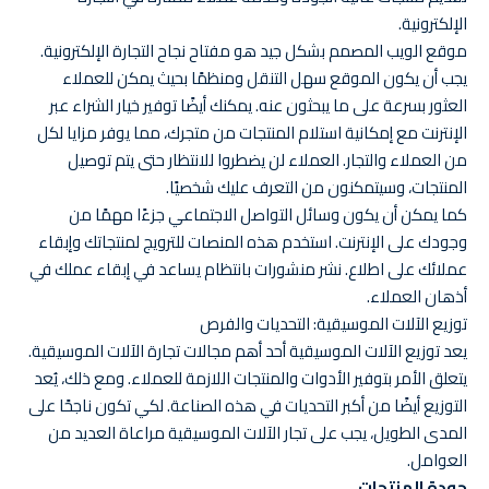
الإلكترونية.
موقع الويب المصمم بشكل جيد هو مفتاح نجاح التجارة الإلكترونية.
يجب أن يكون الموقع سهل التنقل ومنظمًا بحيث يمكن للعملاء
العثور بسرعة على ما يبحثون عنه. يمكنك أيضًا توفير خيار الشراء عبر
الإنترنت مع إمكانية استلام المنتجات من متجرك، مما يوفر مزايا لكل
من العملاء والتجار. العملاء لن يضطروا للانتظار حتى يتم توصيل
المنتجات، وسيتمكنون من التعرف عليك شخصيًا.
كما يمكن أن يكون وسائل التواصل الاجتماعي جزءًا مهمًا من
وجودك على الإنترنت. استخدم هذه المنصات للترويج لمنتجاتك وإبقاء
عملائك على اطلاع. نشر منشورات بانتظام يساعد في إبقاء عملك في
أذهان العملاء.
توزيع الآلات الموسيقية: التحديات والفرص
يعد توزيع الآلات الموسيقية أحد أهم مجالات تجارة الآلات الموسيقية.
يتعلق الأمر بتوفير الأدوات والمنتجات اللازمة للعملاء. ومع ذلك، يُعد
التوزيع أيضًا من أكبر التحديات في هذه الصناعة. لكي تكون ناجحًا على
المدى الطويل، يجب على تجار الآلات الموسيقية مراعاة العديد من
العوامل.
جودة المنتجات