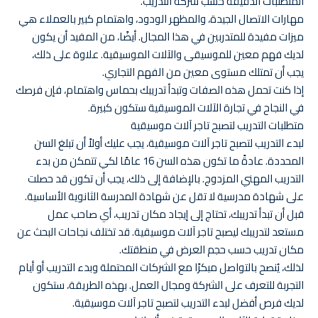
المتطلبات الدقيقة حسب شركة التدريب.
مهارات الاتصال الجيدة، والمظهر الودود، واهتمام كبير بالعملاء هي
ميزات مفيدة للمتدربين في هذا المجال. أيضًا، من المفيد أن يكون
لديك فهم معين للموسيقى والآلات الموسيقية. علاوة على ذلك،
يجب أن تمتلك مستوى معين من الفهم التجاري.
إذا كنت تحمل هذه الصفات وتبدأ تدريبك بحماس واهتمام، فإن فرصك
في النجاح في تجارة الآلات الموسيقية ستكون كبيرة.
متطلبات التدريب لتصبح تاجر آلات موسيقية
لبدء التدريب لتصبح تاجر آلات موسيقية، يجب عليك أولاً أن تبلغ السن
المحددة. عادةً ما تكون هذه السن 16 عامًا لكي تتمكن من بدء
التدريب المهني المزدوج. بالإضافة إلى ذلك، يجب أن تكون قد حصلت
على شهادة مدرسية لا تقل عن شهادة المدرسة الثانوية الأساسية.
قبل أن تبدأ تدريبك، تحتاج إلى إيجاد مكان تدريب، أي صاحب عمل
مستعد لتدريبك ليصبح تاجر آلات موسيقية. قد تختلف نجاحات البحث عن
مكان تدريب حسب حجم العرض في منطقتك.
لذلك، يُنصح بالتواصل مبكرًا مع الشركات المحتملة وبدء التدريب أو أيام
التجربة للتعرف على الشركة ومجال العمل. بهذه الطريقة، ستكون
لديك فرص أفضل لبدء التدريب لتصبح تاجر آلات موسيقية.