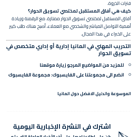
فترات الذروة.
كيف هي آفاق المستقبل لمختصي تسويق الحوار؟
آفاق المستقبل لمختصي تسويق الحوار ممتازة. مع الرقمنة وزيادة
أهمية التواصل المباشر والشخصي مع العملاء، أصبح هناك طلب كبير
على الخبراء في هذا المجال.
التدريب المهني في المانيا إدارية أو إداري متخصص في
تسويق الحوار
للمزيد من المواضيع المرجو
زيارة موقعنا
انضم الى مجموعتنا على الفايسبوك:
مجموعة الفايسبوك
الموسوعة والدليل الافضل حول المانيا
اشترك في النشرة الإخبارية اليومية
كن على اطلاع! احصل على آخر الأخبار العاجلة التي يتم