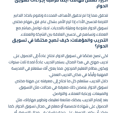
الحوار.
تتحقق مما إذا تم تحقيق الأهداف المحددة وتقوم باتخاذ التدابير
اللازمة لتحسين الأداء إذا لزم الأمر. بشكل عام، فإن مهام مختص
تسويق الحوار متنوعة ومليئة بالتحديات. لديك تواصل مباشر مع
العملاء وتساهم في تحسين العلاقة بين الشركة والعملاء.
التدريب والمؤهلات: كيف تصبح مختصًا في تسويق
الحوار؟
لكي تصبح مختصًا في تسويق الحوار، تحتاج عادةً إلى الحصول على
تدريب مهني في هذا المجال. يستمر التدريب عادةً لمدة ثلاث سنوات
ويكون بنظام التعليم المزدوج، مما يعني أنك ستتعلم في المدرسة
المهنية وأيضًا في مكان التدريب العملي.
خلال التدريب، ستتعلم كل ما تحتاج إلى معرفته عن مهنة مختص
تسويق الحوار. يتضمن ذلك معرفة في مجالات مثل التسويق،
والمبيعات، ورعاية العملاء، والتواصل.
بعد إتمام التدريب، يمكنك متابعة تعليمك وتطوير مهاراتك، مثل
الحصول على شهادة تخصصية أو معلم في مجال تسويق الحوار. كما
يمكن أن يكون الحصول على درجة دراسات في مجال التسويق أو