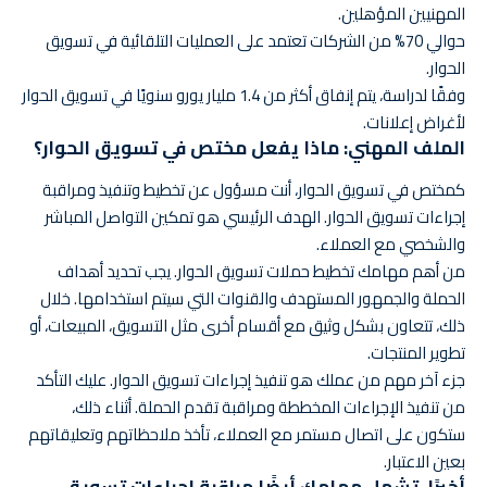
المهنيين المؤهلين.
حوالي 70% من الشركات تعتمد على العمليات التلقائية في تسويق
الحوار.
وفقًا لدراسة، يتم إنفاق أكثر من 1.4 مليار يورو سنويًا في تسويق الحوار
لأغراض إعلانات.
الملف المهني: ماذا يفعل مختص في تسويق الحوار؟
كمختص في تسويق الحوار، أنت مسؤول عن تخطيط وتنفيذ ومراقبة
إجراءات تسويق الحوار. الهدف الرئيسي هو تمكين التواصل المباشر
والشخصي مع العملاء.
من أهم مهامك تخطيط حملات تسويق الحوار. يجب تحديد أهداف
الحملة والجمهور المستهدف والقنوات التي سيتم استخدامها. خلال
ذلك، تتعاون بشكل وثيق مع أقسام أخرى مثل التسويق، المبيعات، أو
تطوير المنتجات.
جزء آخر مهم من عملك هو تنفيذ إجراءات تسويق الحوار. عليك التأكد
من تنفيذ الإجراءات المخططة ومراقبة تقدم الحملة. أثناء ذلك،
ستكون على اتصال مستمر مع العملاء، تأخذ ملاحظاتهم وتعليقاتهم
بعين الاعتبار.
أخيرًا، تشمل مهامك أيضًا مراقبة إجراءات تسويق