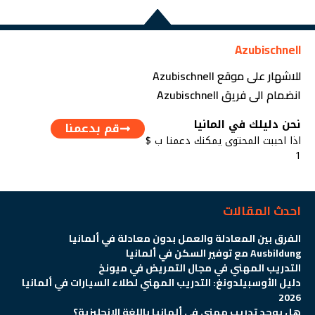
Azubischnell
للاشهار على موقع Azubischnell
انضمام الى فريق Azubischnell
نحن دليلك في المانيا
قم بدعمنا
اذا احببت المحتوى يمكنك دعمنا ب $
1
احدث المقالات
الفرق بين المعادلة والعمل بدون معادلة في ألمانيا
Ausbildung مع توفير السكن في ألمانيا
التدريب المهني في مجال التمريض في ميونخ
دليل الأوسبيلدونغ: التدريب المهني لطلاء السيارات في ألمانيا
2026
هل يوجد تدريب مهني في ألمانيا باللغة الإنجليزية؟