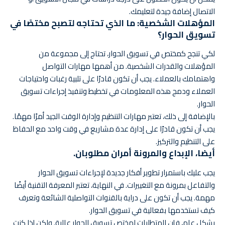
الاتصال إضافة جيدة لتعليمك.
المؤهلات الشخصية: ما الذي تحتاجه لتصبح مختصًا في
تسويق الحوار؟
لكي تنجح كمختص في تسويق الحوار، تحتاج إلى مجموعة من
المؤهلات والقدرات الشخصية. من أهمها مهارات التواصل
واهتمامك بالعملاء. يجب أن تكون قادرًا على تلبية رغبات واحتياجات
العملاء ودمج هذه المعلومات في تخطيط وتنفيذ إجراءات تسويق
الحوار.
بالإضافة إلى ذلك، تعتبر مهارات التنظيم وإدارة الوقت الجيد أمرًا مهمًا.
يجب أن تكون قادرًا على إدارة عدة مشاريع في وقت واحد مع الحفاظ
على التنظيم والتركيز.
أيضا، الإبداع والمرونة أمران مطلوبان.
يجب عليك باستمرار تطوير أفكار جديدة لإجراءات تسويق الحوار
والتفاعل بمرونة مع التغييرات. في النهاية، تعتبر المعرفة التقنية أيضًا
مهمة. يجب أن تكون على دراية بالقنوات التواصلية الشائعة وتعرف
كيف تستخدمها بفعالية في تسويق الحوار.
بشكل عام، فإن المتطلبات لمختص تسويق الحوار عالية. ولكن إذا كنت