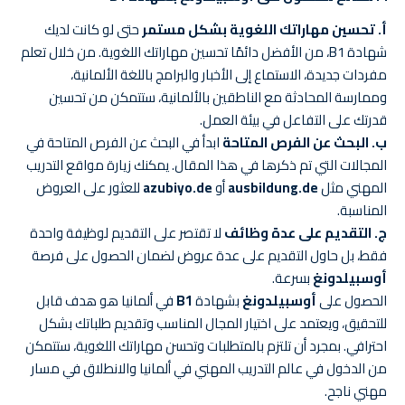
أ. تحسين مهاراتك اللغوية بشكل مستمر
حتى لو كانت لديك
شهادة B1، من الأفضل دائمًا تحسين مهاراتك اللغوية. من خلال تعلم
مفردات جديدة، الاستماع إلى الأخبار والبرامج باللغة الألمانية،
وممارسة المحادثة مع الناطقين بالألمانية، ستتمكن من تحسين
قدرتك على التفاعل في بيئة العمل.
ب. البحث عن الفرص المتاحة
ابدأ في البحث عن الفرص المتاحة في
المجالات التي تم ذكرها في هذا المقال. يمكنك زيارة مواقع التدريب
المهني مثل
ausbildung.de
أو
azubiyo.de
للعثور على العروض
المناسبة.
ج. التقديم على عدة وظائف
لا تقتصر على التقديم لوظيفة واحدة
فقط، بل حاول التقديم على عدة عروض لضمان الحصول على فرصة
أوسبيلدونغ
بسرعة.
الحصول على
أوسبيلدونغ
بشهادة
B1
في ألمانيا هو هدف قابل
للتحقيق، ويعتمد على اختيار المجال المناسب وتقديم طلباتك بشكل
احترافي. بمجرد أن تلتزم بالمتطلبات وتحسن مهاراتك اللغوية، ستتمكن
من الدخول في عالم التدريب المهني في ألمانيا والانطلاق في مسار
مهني ناجح.