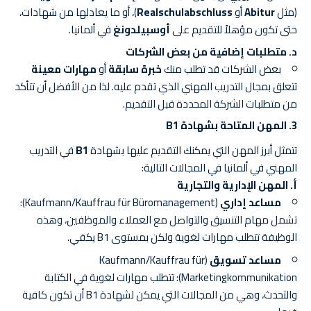
(مثل
Abitur
أو
Realschulabschluss
)، أو ما يعادلها من شهادات،
حتى تكون مؤهلاً للتقديم على
أوسبيلدونغ
في ألمانيا.
د. متطلبات إضافية من بعض الشركات
بعض الشركات قد تطلب منك
خبرة سابقة
أو
مهارات معينة
تتعلق بمجال التدريب المهني الذي تقدم عليه. لذا من الأفضل أن تتأكد
من متطلبات الشركة المحددة قبل التقديم.
3.
المهن المتاحة بشهادة B1
تتمثل أبرز المهن التي يمكنك التقديم عليها بشهادة
B1
في التدريب
المهني في ألمانيا في المجالات التالية:
أ. المهن الإدارية والتجارية
مساعد إداري
(Kaufmann/Kauffrau für Büromanagement):
تشمل مهام التنسيق والتواصل مع العملاء والموظفين، وهذه
الوظيفة تتطلب مهارات لغوية ولكن بمستوى B1 يكفي.
مساعد تسويق
(Kaufmann/Kauffrau für
Marketingkommunikation): تتطلب مهارات لغوية في الكتابة
والتحدث، وهي من المجالات التي يمكن لشهادة B1 أن تكون كافية