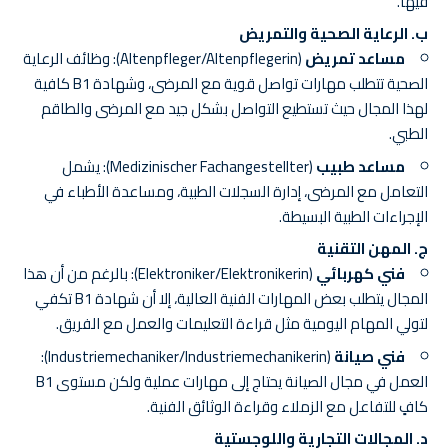
فيها.
ب. الرعاية الصحية والتمريض
مساعد تمريض
(Altenpfleger/Altenpflegerin): وظائف الرعاية
الصحية تتطلب مهارات تواصل قوية مع المرضى، وشهادة B1 كافية
لهذا المجال حيث تستطيع التواصل بشكل جيد مع المرضى والطاقم
الطبي.
مساعد طبيب
(Medizinischer Fachangestellter): يشمل
التعامل مع المرضى، إدارة السجلات الطبية، ومساعدة الأطباء في
الإجراءات الطبية البسيطة.
ج. المهن التقنية
فني كهربائي
(Elektroniker/Elektronikerin): بالرغم من أن هذا
المجال يتطلب بعض المهارات الفنية العالية، إلا أن شهادة B1 تكفي
لتولي المهام اليومية مثل قراءة التعليمات والعمل مع الفريق.
فني صيانة
(Industriemechaniker/Industriemechanikerin):
العمل في مجال الصيانة يحتاج إلى مهارات عملية ولكن مستوى B1
كافٍ للتفاعل مع الزملاء وقراءة الوثائق الفنية.
د. المجالات التجارية واللوجستية