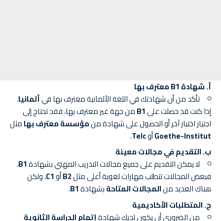
أ. شهادة B1 معترف بها
تأكد من أن شهادتك في اللغة الألمانية معترف بها في
ألمانيا
.
إذا كنت قد حصلت على
B1
من جهة غير معترف بها، فقد تحتاج إلى
اجتياز اختبار آخر أو الحصول على شهادة من
مؤسسة معترف بها
مثل
Goethe-Institut
أو
Telc
.
ب. التقديم في مجالات معينة
لا يمكن التقديم على جميع مجالات التدريب المهني بشهادة
B1
،
فبعض المجالات تتطلب مهارات لغوية أعلى مثل
B2
أو
C1
، ولكن
هناك العديد من
المجالات المتاحة
بشهادة
B1
.
ج. المتطلبات الأكاديمية
من الضروري أن يكون لديك شهادة
إتمام الدراسة الثانوية