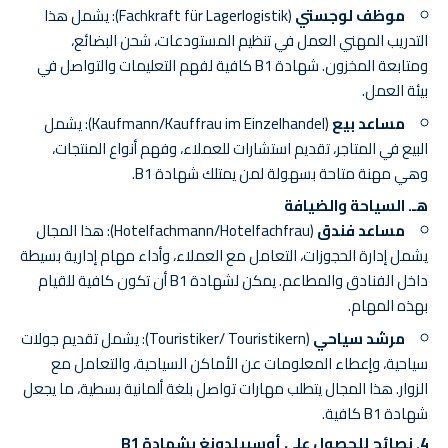
موظف لوجستي
(Fachkraft für Lagerlogistik): يشمل هذا
التدريب المهني العمل في تنظيم المستودعات، شحن البضائع،
ومتابعة المخزون. شهادة B1 كافية لفهم التعليمات والتواصل في
بيئة العمل.
مساعد بيع
(Kaufmann/Kauffrau im Einzelhandel): يشمل
البيع في المتاجر، تقديم استشارات للعملاء، وفهم أنواع المنتجات،
وهي مهنة متاحة بسهولة لمن يمتلك شهادة B1.
هـ. السياحة والضيافة
مساعد فندق
(Hotelfachmann/Hotelfachfrau): هذا المجال
يشمل إدارة الحجوزات، التعامل مع العملاء، وأداء مهام إدارية بسيطة
داخل الفنادق والمطاعم. يمكن لشهادة B1 أن تكون كافية للقيام
بهذه المهام.
مرشد سياحي
(Touristiker/ Touristikern): يشمل تقديم جولات
سياحية، وإعطاء المعلومات عن الأماكن السياحية، والتعامل مع
الزوار. هذا المجال يتطلب مهارات تواصل بلغة ألمانية بسطية، ما يجعل
شهادة B1 كافية.
4.
نصائح للحصول على أوسبيلدونغ بشهادة B1