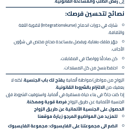
إلى
رفض الطلب والمساءلة القانونية
.
نصائح لتحسين فرصك:
شارك في دورات اندماج (Integrationskurse) لتقوية اللغة
والثقافة.
جهّز ملفك بعناية، ويفضل بمساعدة محامٍ مختص في شؤون
الأجانب.
كن صادقًا وواضحًا في المقابلات.
احتفظ بنسخ من كل المستندات.
الزواج من مواطن/مواطنة ألمانية
يفتح لك باب الجنسية
، لكنه لا
يعفيك من
الالتزام بالشروط القانونية
.
إذا كنت جادًا في بناء حياة مستقرة في ألمانيا، واستوفيت الشروط، فإن
الجنسية الألمانية عن طريق الزواج
فرصة قوية وممكنة
.
الحصول على الجنسية الألمانية عن طريق الزواج
للمزيد من المواضيع المرجو
زيارة موقعنا
انضم الى مجموعتنا على الفايسبوك:
مجموعة الفايسبوك