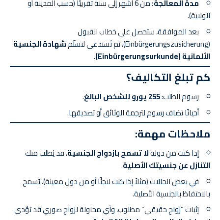
مدة المعالجة:
من 6 أشهر إلى سنة تقريبًا (حسب المدينة أو
الولاية).
بعد الموافقة، ستحصل على خطاب القبول
(Einbürgerungszusicherung)، ثم تُستدعى لتسلّم
شهادة الجنسية
الألمانية (Einbürgerungsurkunde)
.
كم تبلغ التكاليف؟
رسوم الطلب:
255 يورو للشخص البالغ
.
أحيانًا تضاف رسوم لترجمة الوثائق أو تصديقها.
ملاحظات مهمة:
إذا كنت من دولة
لا تسمح بازدواج الجنسية
، قد يُطلب منك
التنازل عن جنسيتك الأصلية
.
في بعض الحالات (مثلاً إذا كنت لاجئًا أو من دول معينة)، يُسمح
بالاحتفاظ بالجنسية الأصلية.
إثبات “زواج حقيقي” مطلوب، وأي محاولة لزواج صوري قد تؤدي