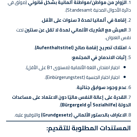
الزواج من مواطن/مواطنة ألمانية بشكل قانوني
(موثق في
دائرة الأحوال المدنية Standesamt).
إقامة في ألمانيا لمدة 3 سنوات على الأقل
.
العيش مع الشريك الألماني لمدة لا تقل عن سنتين
تحت
نفس العنوان.
امتلاك تصريح إقامة صالح (Aufenthaltstitel)
.
إثبات الاندماج في المجتمع
:
اجتياز امتحان اللغة الألمانية (مستوى B1 على الأقل).
اجتياز اختبار الجنسية (Einbürgerungstest).
عدم وجود سوابق جنائية
.
القدرة على إعالة النفس ماليًا دون الاعتماد على مساعدات
الدولة (Sozialhilfe أو Bürgergeld)
.
الاعتراف بالدستور الألماني (Grundgesetz)
والتوقيع عليه.
المستندات المطلوبة للتقديم: