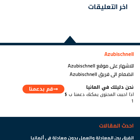
اخر التعليقات
Azubischnell
للاشهار على موقع Azubischnell
انضمام الى فريق Azubischnell
نحن دليلك في المانيا
قم بدعمنا
اذا احببت المحتوى يمكنك دعمنا ب $
1
احدث المقالات
الفرق بين المعادلة والعمل بدون معادلة في ألمانيا