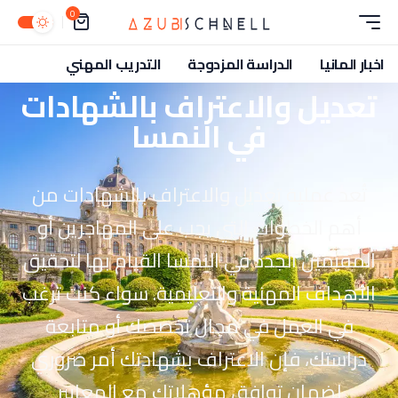
0
اخبار المانيا
الدراسة المزدوجة
التدريب المهني
تعديل والاعتراف بالشهادات
في النمسا
تُعد عملية تعديل والاعتراف بالشهادات من
أهم الخطوات التي يجب على المهاجرين أو
المقيمين الجدد في النمسا القيام بها لتحقيق
الأهداف المهنية والتعليمية. سواء كنت ترغب
في العمل في مجال تخصصك أو متابعة
دراستك، فإن الاعتراف بشهادتك أمر ضروري
لضمان توافق مؤهلاتك مع المعايير