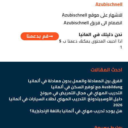
Azubischnell
للاشهار على موقع Azubischnell
انضمام الى فريق Azubischnell
نحن دليلك في المانيا
قم بدعمنا
اذا احببت المحتوى يمكنك دعمنا ب $
1
احدث المقالات
الفرق بين المعادلة والعمل بدون معادلة في ألمانيا
Ausbildung مع توفير السكن في ألمانيا
التدريب المهني في مجال التمريض في ميونخ
دليل الأوسبيلدونغ: التدريب المهني لطلاء السيارات في ألمانيا
2026
هل يوجد تدريب مهني في ألمانيا باللغة الإنجليزية؟
روابط سريعة