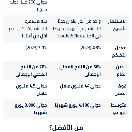
حوالي 200 مليار دولار
سنويًا
الاستثمار
واحد من أكثر البلدان جذبًا
بيئة مستقرة
الأجنبي
للاستثمار في أوروبا، خصوصًا
للاستثمارات لكن بحجم
في الصناعة والتكنولوجيا
أقل من ألمانيا
معدل
4.3%
(2023)
3.1%
(2023)
التضخم
الدين
66% من الناتج المحلي
78% من الناتج
العام
الإجمالي
المحلي الإجمالي
قوة
حوالي
44 مليون عامل
حوالي
4.5 مليون
العمل
عامل
متوسط
حوالي
4,100 يورو شهريًا
حوالي
3,800 يورو
الرواتب
شهريًا
من الأفضل؟