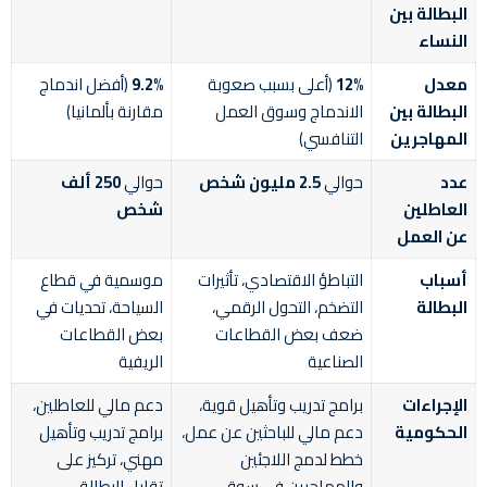
البطالة بين
النساء
معدل
12%
(أعلى بسبب صعوبة
9.2%
(أفضل اندماج
البطالة بين
الاندماج وسوق العمل
مقارنة بألمانيا)
المهاجرين
التنافسي)
عدد
حوالي
2.5 مليون شخص
حوالي
250 ألف
العاطلين
شخص
عن العمل
أسباب
التباطؤ الاقتصادي، تأثيرات
موسمية في قطاع
البطالة
التضخم، التحول الرقمي،
السياحة، تحديات في
ضعف بعض القطاعات
بعض القطاعات
الصناعية
الريفية
الإجراءات
برامج تدريب وتأهيل قوية،
دعم مالي للعاطلين،
الحكومية
دعم مالي للباحثين عن عمل،
برامج تدريب وتأهيل
خطط لدمج اللاجئين
مهني، تركيز على
والمهاجرين في سوق
تقليل البطالة