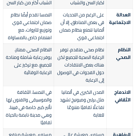
لكبار السن والشباب
الشباب أكثر من كبار السن
العدالة
على الرغم من التحديات
النمسا تقدم أيضًا نظام
الاجتماعية
في بعض المناطق، إلا أن
ضمان اجتماعي قوي
ألمانيا تتمتع بنظام ضمان
وتوزيع للثروات، مع
اجتماعي قوي
اهتمام خاص بالمساواة
النظام
نظام صحي متقدم، توفر
النظام الصحي ممتاز،
الصحي
الرعاية الصحية للجميع لكن
يوفر رعاية شاملة ومتاحة
هناك بعض الانتقادات
للجميع، مع تركيز على
حول الفجوات في الوصول
الرعاية الوقائية
إلى الرعاية
الاندماج
المدن الكبرى في ألمانيا
في النمسا، الثقافة
الثقافي
مثل برلين وميونيخ تشهد
والموسيقى والفنون لها
تفاعلًا ثقافيًا متنوعًا
تأثير كبير، خاصة في فيينا،
للغاية
وهي مدينة نابضة بالحياة
ثقافيًا
الرفاهية
مستوى معيشة عالي،
مستوى معيشة مرتفع