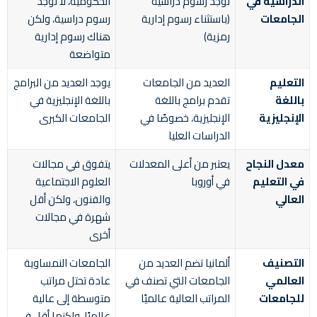
الدراسية في
توجد رسوم دراسية
الحكومية، لا توجد
الجامعات
(باستثناء رسوم إدارية
رسوم دراسية، ولكن
رمزية)
هناك رسوم إدارية
متواضعة
التعليم
العديد من الجامعات
يوجد العديد من البرامج
باللغة
تقدم برامج باللغة
باللغة الإنجليزية في
الإنجليزية
الإنجليزية، خصوصًا في
الجامعات الكبرى
الدراسات العليا
معدل النجاح
يعتبر من أعلى المعدلات
يتفوق في مجالات
في التعليم
في أوروبا
العلوم الاجتماعية
العالي
والفنون، ولكن أقل
شهرة في مجالات
أخرى
التصنيف
ألمانيا تضم العديد من
الجامعات النمساوية
العالمي
الجامعات التي تصنف في
عادة تحتل مراتب
للجامعات
المراتب العالية عالميًا
متوسطة إلى عالية
عالميًا، ولكنها أقل في