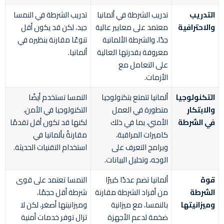
التدريب
تدريب الشرطة في ألمانيا
تدريب الشرطة في النمسا
والاحترافية
معتمد على معايير عالية
جيد، لكن قد يكون أقل
جدًا، والشرطة الألمانية
تنوعًا مقارنة بنظيره في
معروفة بقدرتها العالية
ألمانيا.
على التعامل مع
الأزمات.
التكنولوجيا
ألمانيا تتمتع بتكنولوجيا
النمسا تستخدم أيضًا
والابتكار
متطورة في العمل
التكنولوجيا في الأمن،
في الشرطة
الأمني، بما في ذلك
لكنها قد تكون أقل تقدمًا
كاميرات المراقبة،
مقارنةً بألمانيا في
وبرامج التعرف على
استخدام التقنيات الحديثة.
الوجه، وتحليل البيانات.
قوة
ألمانيا تضم عددًا كبيرًا
النمسا تعتمد على قوى
الشرطة
من أفراد الشرطة مقارنة
شرطة أقل حجمًا،
وميزانيتها
بالنمسا، مع ميزانية
وميزانيتها أصغر، لكن لا
ضخمة لدعم الأجهزة
تزال توفر خدمات أمنية