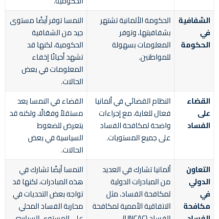
الحكومية.
الشفافية
الحكومة الألمانية تشتهر
النمسا توفر أيضًا مستوى
في
بشفافيتها، وتوفر
جيد من الشفافية
الحكومة
المعلومات بسهولة
الحكومية، لكنها قد
للمواطنين.
تشهد أحيانًا إخفاء
المعلومات في بعض
الحالات.
القضاء
النظام القضائي في ألمانيا
القضاء في النمسا يعد
على
فعال للغاية، مع إجراءات
مستقلاً وفعّالًا، ولكنه قد
الفساد
واضحة لمكافحة الفساد
يتعرض للضغوط
على جميع المستويات.
السياسية في بعض
الحالات.
التعاون
ألمانيا تشارك في العديد
النمسا أيضًا تشارك في
الدولي
من المبادرات الدولية
هذه المبادرات، لكنها قد
في
لمكافحة الفساد، مثل
تواجه بعض التحديات في
مكافحة
الاتفاقية الأممية لمكافحة
محاربة الفساد المحلي
الفساد
الفساد (UNCAC).
على المستوى السياسي.