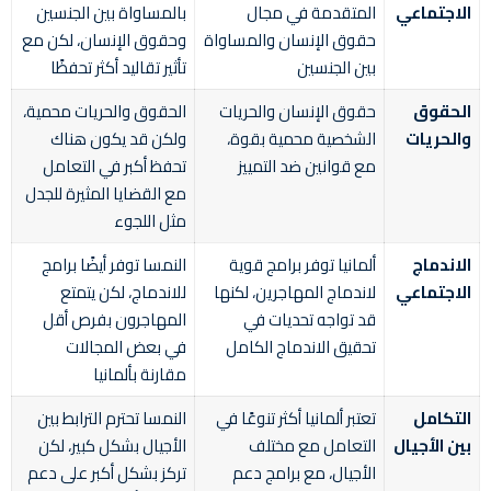
الاجتماعي
المتقدمة في مجال
بالمساواة بين الجنسين
حقوق الإنسان والمساواة
وحقوق الإنسان، لكن مع
بين الجنسين
تأثير تقاليد أكثر تحفظًا
الحقوق
حقوق الإنسان والحريات
الحقوق والحريات محمية،
والحريات
الشخصية محمية بقوة،
ولكن قد يكون هناك
مع قوانين ضد التمييز
تحفظ أكبر في التعامل
مع القضايا المثيرة للجدل
مثل اللجوء
الاندماج
ألمانيا توفر برامج قوية
النمسا توفر أيضًا برامج
الاجتماعي
لاندماج المهاجرين، لكنها
للاندماج، لكن يتمتع
قد تواجه تحديات في
المهاجرون بفرص أقل
تحقيق الاندماج الكامل
في بعض المجالات
مقارنة بألمانيا
التكامل
تعتبر ألمانيا أكثر تنوعًا في
النمسا تحترم الترابط بين
بين الأجيال
التعامل مع مختلف
الأجيال بشكل كبير، لكن
الأجيال، مع برامج دعم
تركز بشكل أكبر على دعم