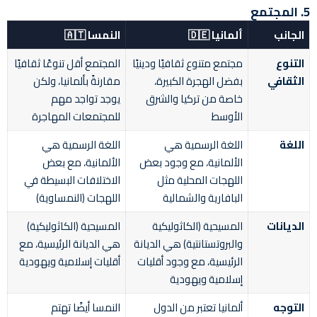
5. المجتمع
الجانب
ألمانيا 🇩🇪
النمسا 🇦🇹
التنوع
مجتمع متنوع ثقافيًا ودينيًا
المجتمع أقل تنوعًا ثقافيًا
الثقافي
بفضل الهجرة الكبيرة،
مقارنةً بألمانيا، ولكن
خاصة من تركيا والشرق
يوجد تواجد مهم
الأوسط
للمجتمعات المهاجرة
اللغة
اللغة الرسمية هي
اللغة الرسمية هي
الألمانية، مع وجود بعض
الألمانية، مع بعض
اللهجات المحلية مثل
الاختلافات البسيطة في
البافارية والشمالية
اللهجات (النمساوية)
الديانات
المسيحية (الكاثوليكية
المسيحية (الكاثوليكية)
والبروتستانتية) هي الديانة
هي الديانة الرئيسية، مع
الرئيسية، مع وجود أقليات
أقليات إسلامية ويهودية
إسلامية ويهودية
التوجه
ألمانيا تعتبر من الدول
النمسا أيضًا تهتم