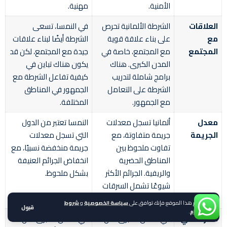
الأمنية.
مهنية.
العلاقات
الشرطة الألمانية تحرص
في النمسا، تسعى
مع
على بناء علاقة قوية
الشرطة أيضًا لبناء علاقات
المجتمع
مع المجتمع، خاصة في
جيدة مع المجتمع، لكن قد
المدن الكبرى. هناك
يكون هناك تباين في
برامج شاملة لتدريب
كيفية تفاعل الشرطة مع
الشرطة على التعامل
الجمهور في المناطق
مع الجمهور.
المختلفة.
معدل
ألمانيا تسجل معدلات
النمسا تعتبر من الدول
الجريمة
جريمة متفاوتة، مع
التي تسجل معدلات
تفاوت ملحوظ بين
جريمة منخفضة نسبيًا، مع
المناطق الحضرية
انخفاض الجرائم العنيفة
والريفية. الجرائم الأكثر
بشكل ملحوظ.
شيوعًا تشمل السرقات
والجرائم الإلكترونية.
باستخدام هذا الموقع فإنك توافق على
سياسة الخصوصية
و
شروط
قبول
الاستخدام
.
الشرطة في
في المدن الكبرى مثل
في المدن الكبرى مثل