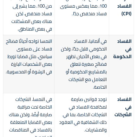
الفساد
100، مما يعكس مستوى
من 100، مما يشير إلى
(CPI)
فساد منخفض جدًا.
فساد منخفض، لكن
هناك بعض المشكلات
في بعض المناطق.
الفساد
في ألمانيا، الفساد
النمسا تواجه أحيانًا فضائح
في
الحكومي قليل جدًا، ولكن
فساد على مستوى
الحكومة
في بعض الأحيان تظهر
سياسي، مثل قضايا تورط
فضائح صغيرة تتعلق
بعض الشخصيات البارزة
بالمشاريع الحكومية أو
في الرشوة أو المحسوبية.
التعامل مع الشركات
الخاصة.
الفساد
توجد قوانين صارمة
في النمسا، الشركات
في
لمكافحة الفساد في
الخاصة تحت مراقبة
الشركات
الشركات الخاصة، بما في
صارمة أيضًا، ولكن هناك
ذلك الشفافية في العقود
بعض القضايا المتعلقة
والمشتريات.
بالفساد في المناقصات