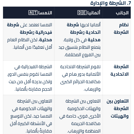
7. الشرطة والإدارة
الجانب
ألمانيا 🇩🇪
النمسا 🇦🇹
نظام
ألمانيا لديها
شرطة
النمسا تعتمد على
شرطة
الشرطة
اتحادية
و
شرطة
فيدرالية
و
شرطة
محلية
في كل ولاية.
محلية
، لكن النظام العام
يتمتع النظام بتنسيق جيد
أقل تعقيدًا من ألمانيا.
بين الفروع المختلفة.
الشرطة
تقوم الشرطة الاتحادية
الشرطة الفيدرالية في
الاتحادية
الألمانية بدور هام في
النمسا تقوم بنفس الدور،
مكافحة الجرائم الكبرى
ولكن بدرجة أقل من حيث
والإرهاب.
الحجم مقارنة بألمانيا.
التعاون بين
التعاون بين الشرطة
التعاون بين الشرطة
الشرطة
والهيئات الحكومية
والهيئات الحكومية في
والهيئات
الأخرى قوي، خاصة في
النمسا جيد، لكن التوسع
مكافحة الجريمة
في الأنشطة الكبيرة أقل
المنظمة والإرهاب.
مقارنةً بألمانيا.