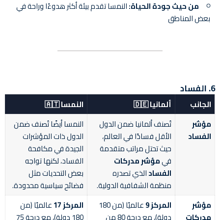
من حيث جودة الحياة:
النمسا تقدم بيئة أكثر هدوءًا وراحة في
بعض المناطق
6. الفساد
الجانب
ألمانيا 🇩🇪
النمسا 🇦🇹
مؤشر
تُصنف ألمانيا ضمن الدول
النمسا أيضًا تُصنف ضمن
الفساد
الأقل فسادًا في العالم،
الدول ذات المؤشرات
حيث تحتل مراتب متقدمة
الجيدة في مكافحة
في
مؤشر مدركات
الفساد، لكنها تواجه
الفساد
الذي تصدره
بعض التحديات مثل
منظمة الشفافية الدولية.
فضائح سياسية محدودة.
مؤشر
المركز 9
عالميًا (من 180
المركز 17
عالميًا (من
مدركات
دولة)، مع درجة 80 من
180 دولة)، مع درجة 75