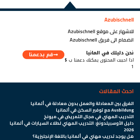
Azubischnell
للاشهار على موقع Azubischnell
انضمام الى فريق Azubischnell
نحن دليلك في المانيا
قم بدعمنا
اذا احببت المحتوى يمكنك دعمنا ب $
1
احدث المقالات
الفرق بين المعادلة والعمل بدون معادلة في ألمانيا
Ausbildung مع توفير السكن في ألمانيا
التدريب المهني في مجال التمريض في ميونخ
دليل الأوسبيلدونغ: التدريب المهني لطلاء السيارات في ألمانيا
2026
هل يوجد تدريب مهني في ألمانيا باللغة الإنجليزية؟