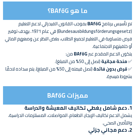
ما هو BAföG؟
تم تأسيس برنامج
BAföG
بموجب القانون الفيدرالي لدعم التعليم
(Bundesausbildungsförderungsgesetz) في عام 1971، بهدف توفير
فرص متساوية في التعليم لجميع الطلاب، بغض النظر عن وضعهم المالي
أو خلفيتهم الاجتماعية.
يتكون الدعم المقدم عبر
BAföG
من:
✅
منحة مجانية
(تصل إلى 50% من المبلغ).
✅
قرض بدون فائدة
(تصل قيمته إلى 50% من المبلغ)، يتم سداده لاحقًا
بشروط ميسرة.
مميزات BAföG
1.
دعم شامل يغطي تكاليف المعيشة والدراسة
يشمل الدعم تكاليف الإيجار، الطعام، المواصلات، المستلزمات الدراسية،
والتأمين الصحي.
2.
دعم مجاني جزئي