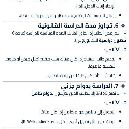
الإيجار، إثبات الدخل، الخ.).
إرسال المستندات الإضافية عند طلبها من الجهة المختصة.
🔹 6. تجاوز مدة الدراسة القانونية
يتم رفض الطلب إذا تجاوز الطالب المدة القياسية للدراسة (عادة
6
فصول دراسية
للبكالوريوس).
💡 الحل:
تقديم طلب استثناء إذا كان هناك سبب مقنع (مثل مرض أو ظروف
شخصية قاهرة).
إثبات أن التأخر كان خارجًا عن إرادة الطالب.
🔹 7. الدراسة بدوام جزئي
لا يُمنح BAföG إلا للطلاب الذين يدرسون
بدوام كامل
.
💡 الحل:
التحويل إلى برنامج بدوام كامل إذا كان متاحًا.
البحث عن بدائل تمويل أخرى (مثل KfW-Studienkredit).