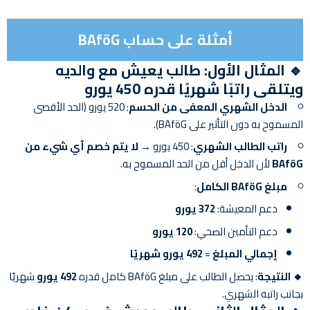
أمثلة على حساب BAföG
🔹
المثال الأول: طالب يعيش مع والديه
ويتلقى راتبًا شهريًا قدره 450 يورو
الدخل الشهري المعفى من الحسم
: 520 يورو (الحد الأقصى
المسموح به دون التأثير على BAföG).
راتب الطالب الشهري
: 450 يورو →
لا يتم خصم أي شيء من
BAföG
لأن الدخل أقل من الحد المسموح به.
مبلغ BAföG الكامل
:
دعم المعيشة:
372 يورو
دعم التأمين الصحي:
120 يورو
إجمالي المبلغ
=
492 يورو شهريًا
🔸 النتيجة
: يحصل الطالب على مبلغ BAföG كامل قدره
492 يورو
شهريًا
بجانب راتبه الشهري.