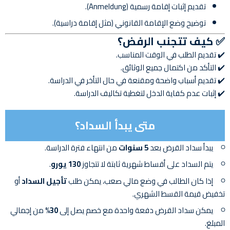
تقديم إثبات إقامة رسمية (Anmeldung).
توضيح وضع الإقامة القانوني (مثل إقامة دراسية).
✅
كيف تتجنب الرفض؟
✔️ تقديم الطلب في الوقت المناسب.
✔️ التأكد من اكتمال جميع الوثائق.
✔️ تقديم أسباب واضحة ومقنعة في حال التأخر في الدراسة.
✔️ إثبات عدم كفاية الدخل لتغطية تكاليف الدراسة.
متى يبدأ السداد؟
يبدأ سداد القرض بعد
5 سنوات
من انتهاء فترة الدراسة.
يتم السداد على أقساط شهرية ثابتة لا تتجاوز
130 يورو
.
إذا كان الطالب في وضع مالي صعب، يمكن طلب
تأجيل السداد
أو
تخفيض قيمة القسط الشهري.
يمكن سداد القرض دفعة واحدة مع خصم يصل إلى
30%
من إجمالي
المبلغ.