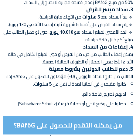
50% من مبلغ BAföG يُقدم كمنحة مجانية لا تحتاج إلى السداد.
3.
سداد ميسر للقرض
🔹 يبدأ السداد بعد
5 سنوات
من انتهاء فترة الدراسة.
🔹 يتم سداد القرض على أقساط شهرية ثابتة (حدها الأقصى 130 يورو).
🔹 الحد الأقصى لمبلغ السداد هو
10,010 يورو
، حتى لو حصل الطالب على
مبلغ أكبر خلال فترة دراسته.
4.
إعفاءات من السداد
يمكن إعفاء الطالب من جزء من القرض أو حتى المبلغ الكامل في حالة
الأداء الأكاديمي الممتاز أو الظروف المالية الصعبة.
5.
دعم للطلاب الدوليين بشروط معينة
الطلاب من خارج الاتحاد الأوروبي (EU) مؤهلون للحصول على BAföG إذا:
كانوا مقيمين في ألمانيا لمدة لا تقل عن
5 سنوات
.
لديهم تصريح إقامة دائم.
حصلوا على وضع لاجئ أو حماية فرعية (Subsidiärer Schutz).
من يمكنه التقدم للحصول على BAföG؟