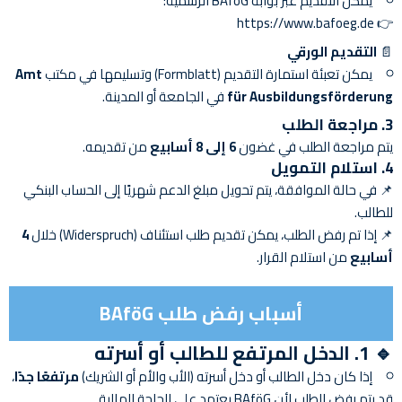
يمكن التقديم عبر بوابة BAföG الرسمية:
https://www.bafoeg.de
👉
📄
التقديم الورقي
يمكن تعبئة استمارة التقديم (Formblatt) وتسليمها في مكتب
Amt
für Ausbildungsförderung
في الجامعة أو المدينة.
3.
مراجعة الطلب
يتم مراجعة الطلب في غضون
6 إلى 8 أسابيع
من تقديمه.
4.
استلام التمويل
📌 في حالة الموافقة، يتم تحويل مبلغ الدعم شهريًا إلى الحساب البنكي
للطالب.
📌 إذا تم رفض الطلب، يمكن تقديم طلب استئناف (Widerspruch) خلال
4
أسابيع
من استلام القرار.
أسباب رفض طلب BAföG
🔹 1. الدخل المرتفع للطالب أو أسرته
إذا كان دخل الطالب أو دخل أسرته (الأب والأم أو الشريك)
مرتفعًا جدًا
،
قد يتم رفض الطلب لأن BAföG يعتمد على الحاجة المالية.