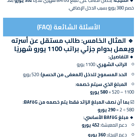
🔸 النتيجة
: يحصل الطالب على مبلغ BAföG شهري قدره
552 يورو
بعد
خصم 380 يورو بسبب الدخل الإضافي.
الأسئلة الشائعة (FAQ)
🔹
المثال الخامس: طالب مستقل عن أسرته
ويعمل بدوام جزئي براتب 1100 يورو شهريًا
🔸 التفاصيل:
الراتب الشهري
: 1100 يورو
الحد المسموح للدخل (المعفى من الحسم)
: 520 يورو
المبلغ الذي سيتم خصمه
:
1100 – 520 =
580 يورو
☑️
بما أن نصف المبلغ الزائد فقط يتم خصمه من BAföG:
580 ÷ 2 =
290 يورو
🔸 مبلغ BAföG الأساسي:
دعم المعيشة:
452 يورو
دعم الإيجار:
360 يورو