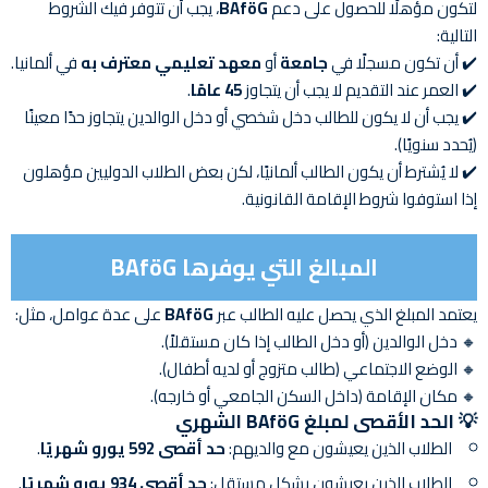
لتكون مؤهلًا للحصول على دعم
BAföG
، يجب أن تتوفر فيك الشروط
التالية:
✔️ أن تكون مسجلًا في
جامعة
أو
معهد تعليمي معترف به
في ألمانيا.
✔️ العمر عند التقديم لا يجب أن يتجاوز
45 عامًا
.
✔️ يجب أن لا يكون للطالب دخل شخصي أو دخل الوالدين يتجاوز حدًا معينًا
(يُحدد سنويًا).
✔️ لا يُشترط أن يكون الطالب ألمانيًا، لكن بعض الطلاب الدوليين مؤهلون
إذا استوفوا شروط الإقامة القانونية.
المبالغ التي يوفرها BAföG
يعتمد المبلغ الذي يحصل عليه الطالب عبر
BAföG
على عدة عوامل، مثل:
🔸 دخل الوالدين (أو دخل الطالب إذا كان مستقلاً).
🔸 الوضع الاجتماعي (طالب متزوج أو لديه أطفال).
🔸 مكان الإقامة (داخل السكن الجامعي أو خارجه).
💡
الحد الأقصى لمبلغ BAföG الشهري
الطلاب الذين يعيشون مع والديهم:
حد أقصى 592 يورو شهريًا
.
الطلاب الذين يعيشون بشكل مستقل:
حد أقصى 934 يورو شهريًا
.