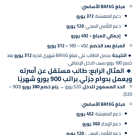
مبلغ BAföG الأساسي
:
دعم المعيشة:
372 يورو
دعم التأمين الصحي:
120 يورو
إجمالي المبلغ
=
492 يورو
المبلغ بعد الخصم
: 492 – 180 =
312 يورو
🔸 النتيجة
: يحصل الطالب على مبلغ BAföG شهري قدره
312 يورو
بعد
خصم 180 يورو بسبب الدخل الإضافي.
🔹
المثال الرابع: طالب مستقل عن أسرته
ويعمل بدوام جزئي براتب 900 يورو شهريًا
الحد المسموح للدخل
: 520 يورو →
يتم خصم 380 يورو
(900 –
520).
مبلغ BAföG الأساسي
:
دعم المعيشة:
452 يورو
دعم الإيجار:
360 يورو
دعم التأمين الصحي:
120 يورو