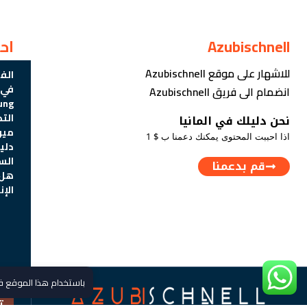
Azubischnell
اح
للاشهار على موقع Azubischnell
الف
في أ
انضمام الى فريق Azubischnell
Ausbildung
الت
نحن دليلك في المانيا
ميو
اذا احببت المحتوى يمكنك دعمنا ب $ 1
دلي
السي
قم بدعمنا
هل 
الإن
باستخدام هذا الموقع 
ت