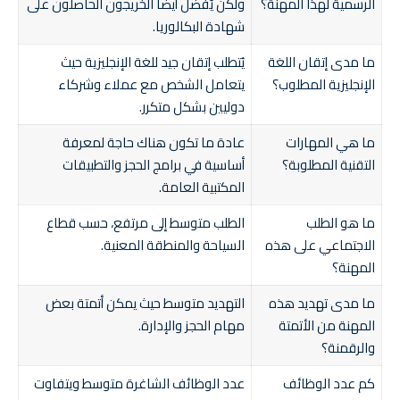
الرسمية لهذا المهنة؟
ولكن يُفضل أيضًا الخريجون الحاصلون على
شهادة البكالوريا.
ما مدى إتقان اللغة
يُتطلب إتقان جيد للغة الإنجليزية حيث
الإنجليزية المطلوب؟
يتعامل الشخص مع عملاء وشركاء
دوليين بشكل متكرر.
ما هي المهارات
عادة ما تكون هناك حاجة لمعرفة
التقنية المطلوبة؟
أساسية في برامج الحجز والتطبيقات
المكتبية العامة.
ما هو الطلب
الطلب متوسط إلى مرتفع، حسب قطاع
الاجتماعي على هذه
السياحة والمنطقة المعنية.
المهنة؟
ما مدى تهديد هذه
التهديد متوسط حيث يمكن أتمتة بعض
المهنة من الأتمتة
مهام الحجز والإدارة.
والرقمنة؟
كم عدد الوظائف
عدد الوظائف الشاغرة متوسط ويتفاوت