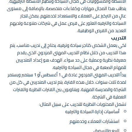
الأنشطة والمسؤوليات في مجال السياحة وتنظيم الأنشطة الترفيهية.
يتطلب هذا المجال مهارات وكفاءات متخصصة، بالإضافة إلى مستوى
عالٍ من التركيز على العملاء والاستعداد لخدمتهم. يمكن لتجار
السياحة والترفيه العثور على فرص عمل في شركات متنوعة ولديهم
العديد من الفرص الوظيفية.
التدريب
لكي يعمل الشخص كتاجر سياحة وترفيه، يحتاج إلى تدريب مناسب. يتم
هذا التدريب من خلال نظام التدريب المهني المزدوج، الذي يقدم
معرفة نظرية وعملية على حد سواء. الهدف هو إعداد المتدربين
للمهام الصعبة في مجال السياحة والترفيه.
يبدأ التدريب المهني المزدوج عادة في 1 أغسطس أو 1 سبتمبر ويستمر
لمدة ثلاث سنوات. خلال هذه الفترة، يتم تدريب المتدربين في كل من
الشركة والمدرسة المهنية. ويتناوبون بين الفترات النظرية والفترات
العملية في الشركة.
تشمل المحتويات النظرية للتدريب على سبيل المثال:
أساسيات إدارة السياحة والترفيه
استشارات العملاء وخدمتهم
البيع والتسويق