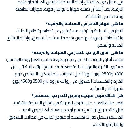
في مجال ذي صلة مثل إدارة السياحة أو فنون الضيافة أو علوم
الترفيه. يجب أيضًا أن تمتلك مهارات تواصل قوية، مهارات تنظيمية
وكفاءة بين الثقافات.
ما هي مهام التاجر في السياحة والترفيه؟
التجار في السياحة والترفيه مسؤولون عن تخطيط وتنظيم الرحلات
والأنشطة الترفيهية. يهتمون بخدمة العملاء، التسويق، وإدارة الوثائق
المالية والسفر.
ما هي آفاق الرواتب للتجار في السياحة والترفيه؟
تختلف آفاق الرواتب بناءً على حجم وطبيعة صاحب العمل وكذلك حسب
مستوى الخبرة والمهارات المتخصصة. قد يتراوح الراتب الابتدائي بين
1800 و2500 يورو شهريًا قبل الضرائب، بينما يمكن للأشخاص ذوي
الخبرة والتخصصات الحصول على رواتب تتراوح بين 3500 و4500 يورو
شهريًا قبل الضرائب.
هل هناك فرص مهنية وفرص للتدريب المستمر؟
نعم، هناك العديد من الفرص المهنية في قطاع السياحة والترفيه،
مثل قائد فريق أو رئيس قسم أو مدير. هناك أيضًا فرص للتدريب
المستمر تشمل دورات تخصصية أو عروض تدريب في مجالات التسويق
والإدارة أو اللغات.