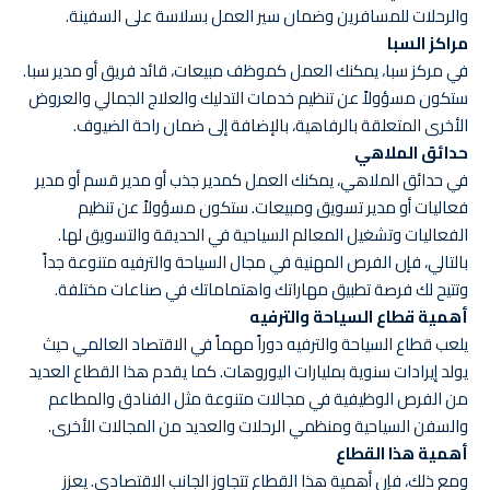
والرحلات للمسافرين وضمان سير العمل بسلاسة على السفينة.
مراكز السبا
في مركز سبا، يمكنك العمل كموظف مبيعات، قائد فريق أو مدير سبا.
ستكون مسؤولاً عن تنظيم خدمات التدليك والعلاج الجمالي والعروض
الأخرى المتعلقة بالرفاهية، بالإضافة إلى ضمان راحة الضيوف.
حدائق الملاهي
في حدائق الملاهي، يمكنك العمل كمدير جذب أو مدير قسم أو مدير
فعاليات أو مدير تسويق ومبيعات. ستكون مسؤولاً عن تنظيم
الفعاليات وتشغيل المعالم السياحية في الحديقة والتسويق لها.
بالتالي، فإن الفرص المهنية في مجال السياحة والترفيه متنوعة جداً
وتتيح لك فرصة تطبيق مهاراتك واهتماماتك في صناعات مختلفة.
أهمية قطاع السياحة والترفيه
يلعب قطاع السياحة والترفيه دوراً مهماً في الاقتصاد العالمي حيث
يولد إيرادات سنوية بمليارات اليوروهات. كما يقدم هذا القطاع العديد
من الفرص الوظيفية في مجالات متنوعة مثل الفنادق والمطاعم
والسفن السياحية ومنظمي الرحلات والعديد من المجالات الأخرى.
أهمية هذا القطاع
ومع ذلك، فإن أهمية هذا القطاع تتجاوز الجانب الاقتصادي. يعزز