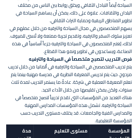
السياحة أيضاً التبادل الثقافي ويخلق روابط بين الناس من مختلف
البلدان والثقافات. علاوة على ذلك، يمكن أن يساهم السياحة في
تطوير المناطق الريفية وحماية التراث الثقافي.
يسهم المتخصصون في مجال السياحة والترفيه من خلال عملهم في
تعزيز سلوك السفر والترفيه، وتقديم تجربة ممتعة ولا تُنسى للضيوف.
لذلك، يُعتبر المتخصصون في السياحة والترفيه جزءاً أساسياً في هذه
الصناعة، ويساعدون في تطوير ونمو هذا القطاع.
فرص التدريب لتصبح متخصصاً في السياحة والترفيه
يتم تدريب المتخصصين في السياحة والترفيه في ألمانيا من خلال تدريب
مزدوج، حيث يتم تدريس المعرفة النظرية في مدرسة مهنية بينما يتم
تعلم المعرفة العملية في شركة. عادةً ما يستمر التدريب لمدة ثلاث
سنوات، ولكن يمكن تقليصها من خلال الأداء الجيد.
هناك العديد من المؤسسات التي تقدم تدريباً لتصبح متخصصاً في
السياحة والترفيه. تشمل هذه المؤسسات المدارس المهنية
والمدارس الفنية والجامعات. قد يختلف مستوى التدريب حسب
المؤسسة التعليمية.
المؤسسة
مستوى التعليم
مدة