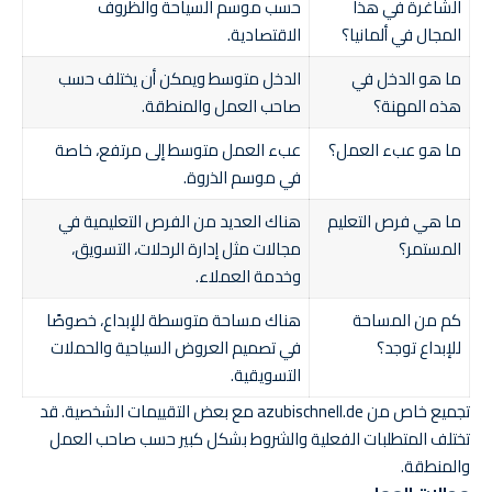
الشاغرة في هذا
حسب موسم السياحة والظروف
المجال في ألمانيا؟
الاقتصادية.
ما هو الدخل في
الدخل متوسط ويمكن أن يختلف حسب
هذه المهنة؟
صاحب العمل والمنطقة.
ما هو عبء العمل؟
عبء العمل متوسط إلى مرتفع، خاصة
في موسم الذروة.
ما هي فرص التعليم
هناك العديد من الفرص التعليمية في
المستمر؟
مجالات مثل إدارة الرحلات، التسويق،
وخدمة العملاء.
كم من المساحة
هناك مساحة متوسطة للإبداع، خصوصًا
للإبداع توجد؟
في تصميم العروض السياحية والحملات
التسويقية.
تجميع خاص من azubischnell.de مع بعض التقييمات الشخصية. قد
تختلف المتطلبات الفعلية والشروط بشكل كبير حسب صاحب العمل
والمنطقة.