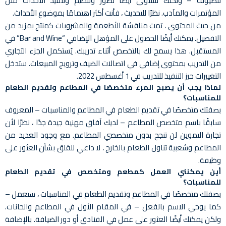
للضيوف – ولكنك ستتولى أيضًا تصور وتنظيم وتنفيذ الأحداث مثل
المؤتمرات والمآدب. نظرًا للتحديث ، فأنت أكثر اهتمامًا بموضوع الأحداث.
من حيث المحتوى ، تمت مناقشة الأطعمة والمشروبات كمنتج بمزيد من
التفصيل. يمكنك أيضًا الحصول على المؤهل الإضافي “Bar and Wine” في
المستقبل. هذا يسمح لك بالتخصص أثناء تدريبك. يُستكمل الجزء التجاري
من التدريب بمحتوى إضافي في اتصالات الضيف وترويج المبيعات. ستدخل
التغييرات حيز التنفيذ للتدريب في 1 أغسطس 2022.
لماذا يجب أن يصبح المرء متخصصًا في المطاعم وتقديم الطعام
للمناسبات؟
بصفتك متخصصًا في تقديم الطعام في المطاعم والمناسبات – المعروف
سابقًا باسم متخصص المطاعم – لديك آفاق مهنية جيدة جدًا ، نظرًا لأن
تجارة التموين لن تنجح بدون متخصصي المطاعم. مع وجود العديد من
المطاعم وشعبية تناول الطعام بالخارج ، لا داعي للقلق بشأن العثور على
وظيفة.
أين يمكنني العمل كمطعم ومتخصص في تقديم الطعام
للمناسبات؟
بصفتك متخصصًا في المطاعم وتقديم الطعام في المناسبات ، ستعمل –
كما يوحي الاسم بالفعل – في المقام الأول في المطاعم والحانات.
ولكن يمكنك أيضًا العثور على عمل في الفنادق أو دور الضيافة. بالإضافة