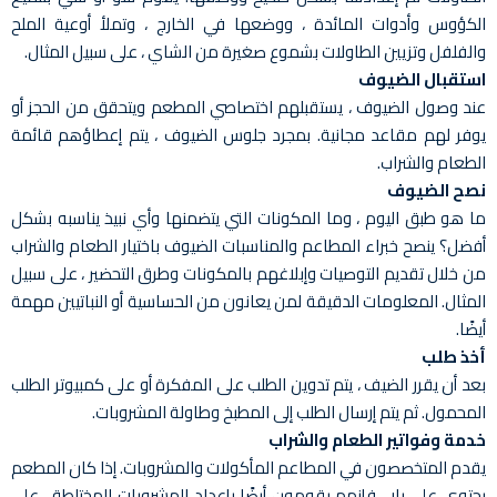
الكؤوس وأدوات المائدة ، ووضعها في الخارج ، وتملأ أوعية الملح
والفلفل وتزيين الطاولات بشموع صغيرة من الشاي ، على سبيل المثال.
استقبال الضيوف
عند وصول الضيوف ، يستقبلهم اختصاصي المطعم ويتحقق من الحجز أو
يوفر لهم مقاعد مجانية. بمجرد جلوس الضيوف ، يتم إعطاؤهم قائمة
الطعام والشراب.
نصح الضيوف
ما هو طبق اليوم ، وما المكونات التي يتضمنها وأي نبيذ يناسبه بشكل
أفضل؟ ينصح خبراء المطاعم والمناسبات الضيوف باختيار الطعام والشراب
من خلال تقديم التوصيات وإبلاغهم بالمكونات وطرق التحضير ، على سبيل
المثال. المعلومات الدقيقة لمن يعانون من الحساسية أو النباتيين مهمة
أيضًا.
أخذ طلب
بعد أن يقرر الضيف ، يتم تدوين الطلب على المفكرة أو على كمبيوتر الطلب
المحمول. ثم يتم إرسال الطلب إلى المطبخ وطاولة المشروبات.
خدمة وفواتير الطعام والشراب
يقدم المتخصصون في المطاعم المأكولات والمشروبات. إذا كان المطعم
يحتوي على بار ، فإنهم يقومون أيضًا بإعداد المشروبات المختلطة ، على