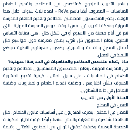
يستمر التدريب المزدوج كمتخصص في المطاعم وتقديم الطعام
للمناسبات – المعروف أيضًا باسم ReVa – لمدة ثلاث سنوات. خلال هذا
الوقت ، يحضر المتخصصون المحتملين للمطاعم وتقديم الطعام للمدرسة
المهنية وشركة التدريب في نفس الوقت. دروس المدرسة المهنية ، التي
تتم في أيام معينة من الأسبوع أو في شكل كتل ، هي بمثابة الأساس
النظري. يتعلم المتدربون كل شيء يمكن معرفته حول مواضيع مثل
أعمال المطبخ والخدمة والتسويق. يضعون معرفتهم النظرية موضع
التنفيذ في العمل.
ماذا يتعلم متخصص المطاعم والمناسبات في المدرسة المهنية؟
في المدرسة المهنية ، يتعلم المتخصصون المستقبليون للمطاعم وتقديم
الطعام في المناسبات ، على سبيل المثال ، كيفية تقديم المشورة
للضيوف بشأن اختيارهم ، وكيفية تقديم الطعام والمشروبات وكيفية
التعامل في حالة الشكاوى.
السنة الأولى من التدريب
العمل في المطبخ
للعمل في المطبخ ، يتعرف المتدربون على أساسيات قانون الطعام ، مثل
النظافة الشخصية والتشغيلية والمنتج. ستتعلم أيضًا كيفية اختيار المكونات
الصحيحة للوصفة وكيفية تحقيق التوازن بين المحتوى الغذائي وقيمة