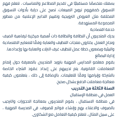
بصفتك متخصصًا مستقبليًا في تقديم المطاعم والمناسبات ، تتعلم فهم
التسويق كمفهوم ترويج المبيعات. تصبح على دراية بأدوات التسويق
المختلفة مثل العروض الترويجية وتقييم التدابير الإعلانية من منظور
المجموعة المستهدفة.
خدمة اقتصادية
يدرك المتدربون أن النظافة والنظافة ذات أهمية مركزية لرفاهية الضيف
ونجاح العمل. يختارون منتجات التنظيف والعناية وفقًا للمعايير الاقتصادية
والبيئية ويضعون خطة عمل لتنظيف غرف النزلاء والعناية بها وإعدادها.
إدارة البضائع
يقوم معلمو المدارس المهنية بتزويد المتدربين بالمعرفة حول إتمام
المعاملات القانونية. يتم تدريبهم على إعداد عقود الشراء الخاصة
بالشركة وإبرامها وفقًا للتعليمات. بالإضافة إلى ذلك ، يتعلمون كيفية
معالجة معاملات الدفع بشكل صحيح.
السنة الثالثة من التدريب
العمل في منطقة الإستقبال
في منطقة الاستقبال ، يقوم المتدربون بمعالجة الحجوزات والترحيب
بالضيوف والاعتناء بهم وإنشاء فواتير للضيوف. في المدرسة المهنية ،
على سبيل المثال ، تتعلم كيفية التعامل مع الشكاوى.