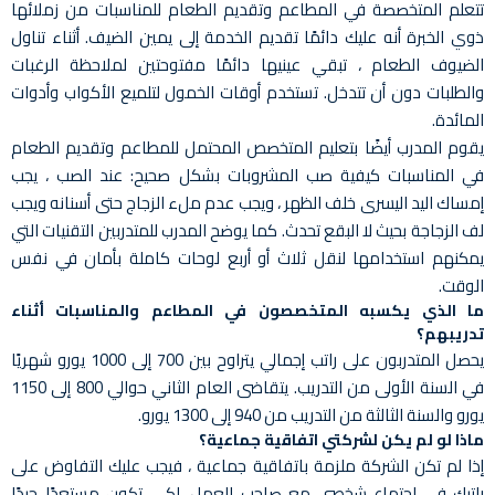
تتعلم المتخصصة في المطاعم وتقديم الطعام للمناسبات من زملائها
ذوي الخبرة أنه عليك دائمًا تقديم الخدمة إلى يمين الضيف. أثناء تناول
الضيوف الطعام ، تبقي عينيها دائمًا مفتوحتين لملاحظة الرغبات
والطلبات دون أن تتدخل. تستخدم أوقات الخمول لتلميع الأكواب وأدوات
المائدة.
يقوم المدرب أيضًا بتعليم المتخصص المحتمل للمطاعم وتقديم الطعام
في المناسبات كيفية صب المشروبات بشكل صحيح: عند الصب ، يجب
إمساك اليد اليسرى خلف الظهر ، ويجب عدم ملء الزجاج حتى أسنانه ويجب
لف الزجاجة بحيث لا البقع تحدث. كما يوضح المدرب للمتدربين التقنيات التي
يمكنهم استخدامها لنقل ثلاث أو أربع لوحات كاملة بأمان في نفس
الوقت.
ما الذي يكسبه المتخصصون في المطاعم والمناسبات أثناء
تدريبهم؟
يحصل المتدربون على راتب إجمالي يتراوح بين 700 إلى 1000 يورو شهريًا
في السنة الأولى من التدريب. يتقاضى العام الثاني حوالي 800 إلى 1150
يورو والسنة الثالثة من التدريب من 940 إلى 1300 يورو.
ماذا لو لم يكن لشركتي اتفاقية جماعية؟
إذا لم تكن الشركة ملزمة باتفاقية جماعية ، فيجب عليك التفاوض على
راتبك في اجتماع شخصي مع صاحب العمل. لكي تكون مستعدًا جيدًا