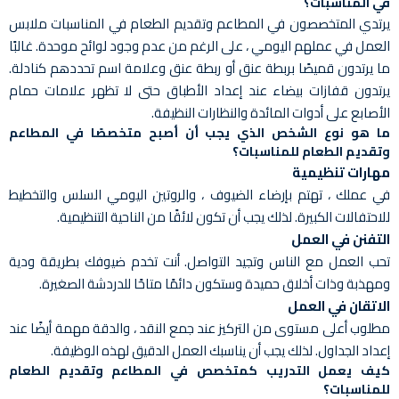
في المناسبات؟
يرتدي المتخصصون في المطاعم وتقديم الطعام في المناسبات ملابس
العمل في عملهم اليومي ، على الرغم من عدم وجود لوائح موحدة. غالبًا
ما يرتدون قميصًا بربطة عنق أو ربطة عنق وعلامة اسم تحددهم كنادلة.
يرتدون قفازات بيضاء عند إعداد الأطباق حتى لا تظهر علامات حمام
الأصابع على أدوات المائدة والنظارات النظيفة.
ما هو نوع الشخص الذي يجب أن أصبح متخصصًا في المطاعم
وتقديم الطعام للمناسبات؟
مهارات تنظيمية
في عملك ، تهتم بإرضاء الضيوف ، والروتين اليومي السلس والتخطيط
للاحتفالات الكبيرة. لذلك يجب أن تكون لائقًا من الناحية التنظيمية.
التفنن في العمل
تحب العمل مع الناس وتجيد التواصل. أنت تخدم ضيوفك بطريقة ودية
ومهذبة وذات أخلاق حميدة وستكون دائمًا متاحًا للدردشة الصغيرة.
الاتقان في العمل
مطلوب أعلى مستوى من التركيز عند جمع النقد ، والدقة مهمة أيضًا عند
إعداد الجداول. لذلك يجب أن يناسبك العمل الدقيق لهذه الوظيفة.
كيف يعمل التدريب كمتخصص في المطاعم وتقديم الطعام
للمناسبات؟