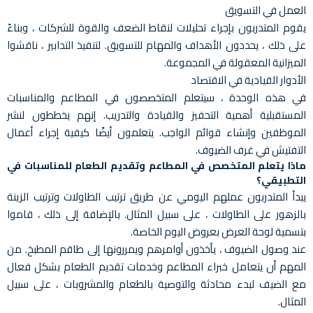
العمل في التسويق
يقوم المتدربون بإجراء تحليلات لنقاط الضعف والقوة للشركات ، وبناءً
على ذلك ، يحددون الأهداف والمهام للتسويق. لتنفيذ التدابير ، ناقشوا
الميزانية المعقولة في المجموعة.
الأدوار القيادية في الاقتصاد
في هذه الوحدة ، سيتعلم المتخصصون في المطاعم والمناسبات
المستقبلية أهمية التحفيز والقيادة والتدريب. إنهم يخططون لنشر
الموظفين وإنشاء قوائم الواجب. يتعلمون أيضًا كيفية إجراء أعمال
التفتيش في غرف الضيوف.
ماذا يتعلم المتخصص في المطاعم وتقديم الطعام للمناسبات في
التطبيقي؟
يبدأ المتدربون عملهم اليومي عن طريق ترتيب الطاولات وترتيب الزينة
بالزهور على الطاولات ، على سبيل المثال. بالإضافة إلى ذلك ، قاموا
بتسمية لوحة العرض بعروض اليوم الخاصة.
عند وصول الضيوف ، يأخذون أوامرهم ويمررونها إلى طاقم المطبخ. من
المهم أن يتعامل خبراء المطاعم وخدمات تقديم الطعام بشكل فعال
مع الضيف لبدء محادثة والتوصية بالطعام والمشروبات ، على سبيل
المثال.