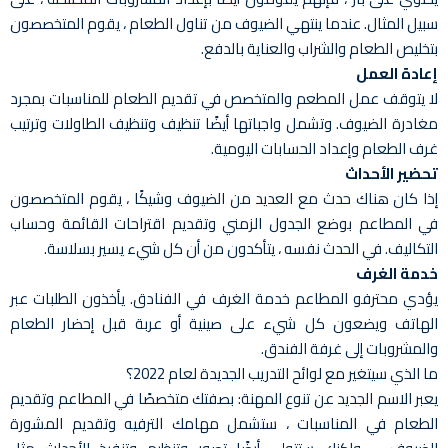
سبيل المثال. عندما ينتهي الضيوف من تناول الطعام ، يقوم المتخصصون
بتخليص الطعام والشراب والعناية بالدفع.
إعادة العمل
لا يتوقف عمل المطعم والمتخصص في تقديم الطعام للمناسبات بمجرد
مغادرة الضيوف. وتشمل واجباتها أيضًا تنظيف وتنظيف الطاولات وترتيب
غرف الطعام وإعداد الحسابات اليومية.
تحضير الأحداث
إذا كان هناك حدث مع العديد من الضيوف وشيكًا ، يقوم المتخصصون
في المطاعم بوضع الجدول الزمني وتقديم اقتراحات القائمة وحساب
التكاليف. في الحدث نفسه ، يتأكدون من أن كل شيء يسير بسلاسة.
خدمة الغرف
يؤدي محترفو المطاعم خدمة الغرف في الفنادق. يأخذون الطلبات عبر
الهاتف ويضعون كل شيء على صينية أو عربة قبل إحضار الطعام
والمشروبات إلى غرفة الفندق.
ما الذي سيتغير مع لوائح التدريب الجديدة لعام 2022؟
يعبر الاسم الجديد عن تنوع المهنة: بصفتك متخصصًا في المطاعم وتقديم
الطعام في المناسبات ، ستشمل مهامك الترفيه وتقديم المشورة