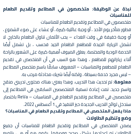
نبذة عن الوظيفة: متخصصون في المطاعم وتقديم الطعام
للمناسبات
متخصصون في المطاعم وتقديم الطعام للمناسبات
فطور متأخر يوم الأحد ، أو وجبة عائلية كبيرة ، أو عشاء على ضوء الشموع ،
أو وجبة خفيفة في وقت الغداء – يحب الألمان تناول الطعام بالخارج. لا
تشمل الزيارة الجيدة للمطعم الطعام الجيد فحسب ، بل تشمل أيضًا
الخدمة الودية والمختصة. يعلق الضيوف أهمية كبيرة على الشعور بالراحة
أثناء زياراتهم للمطعم ، وهذا هو السبب في أن المتخصص في تقديم
الطعام للمطعم والمناسبات – المعروف سابقًا باسم متخصص المطاعم
– ليس مجرد خدمة بسيطة ، ولكنه أيضًا شريك محادثة مرحب به.
معلومة
: تم تحديث هذا التدريب. وهذا يعني: هناك محتوى تدريبي منقح
واسم جديد. تمت إعادة تسمية المتخصصين السابقين في المطاعم إلى
متخصصين في المطاعم وتقديم الطعام في المناسبات – ReVa باختصار.
ستدخل لوائح التدريب الجديدة حيز التنفيذ في 1 أغسطس 2022.
ماذا يفعل المتخصص في المطاعم وتقديم الطعام في المناسبات؟
وضع وتنظيم الطاولات
يضمن المتخصص في المطاعم وتقديم الطعام للمناسبات أن جميع
الطاولات تم إعدادها بشكل صحيح ووصفها. يقوم هو أو هي بتلميع