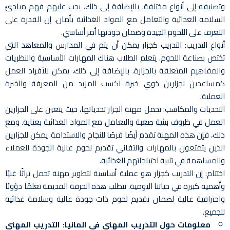
وتصنيفه إلى أنواع مختلفة. بالإضافة إلى ذلك، يجب عليهم فهم مبادئ
السلامة الغذائية والتعامل مع المواد الغذائية بأمان. إن القدرة على
التعرف على اللحوم الجيدة وضمان جودتها أمر أساسي.
أنواع التدريب: التدريب كجزار يمكن أن يتم في المدارس والمعاهد التي
تختص بصناعة اللحوم. يتعلم الطلاب هناك المهارات الأساسية والنظريات
والمفاهيم المتعلقة بالجزارة. بالإضافة إلى ذلك، يمكن للأفراد العمل
كمساعدين لجزارين ذوي خبرة لكسب المزيد من المعرفة والخبرة
العملية.
التحديات والمكاسب: تحمل مهنة الجزار تحدياتها، حيث يتعين على الجزارين
العمل في ظروف بيئية صعبة والتعامل مع المواد الغذائية بعناية. ومع
ذلك، فإن هذه المهنة تقدم أيضًا فرصًا للنجاح والاستدامة. يمكن للجزارين
الذين يتمتعون بالمهارات والتفاني تقديم لحوم عالية الجودة للعملاء
والمساهمة في تلبية احتياجاتهم الغذائية.
اختتام: إن التدريب كجزار هو عملية أساسية لتطوير مهنة تحمل تراثًا غنيًا
وأهمية كبيرة في حياتنا اليومية. تتطلب هذه الحرفة القديمة تعلمًا دؤوبًا
واحترافية عالية لضمان تقديم لحوم ذات جودة عالية وسلامة غذائية
للجميع.
معلومات حول التدريب المهني في المانيا:
التدريب المهني