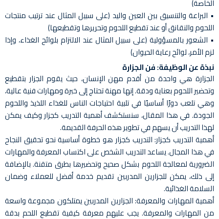
الخاصة)
• البراعة والتنسيق بين العين واليد (على سبيل المثال عند ترتيب منتجات
اللحوم والنقانق أو عند تقطيع اللحوم وتحريرها وتقطيعها)
• الشعور بالمسؤولية (على سبيل المثال عند الالتزام بلوائح الغذاء، وإذا
لزم الأمر، لوائح رعاية الحيوان)
نبذة عن الوظيفة: فن الجزارة
الجزارة هي واحدة من أقدم مهن الإنسان، حيث يقوم الجزار بتقطيع
وتحضير اللحوم بعناية ودقة. إنها مهنة تحتاج إلى خبرة ومهارات فنية عالية،
وهي تلعب دورًا أساسيًا في تلبية احتياجات الناس للغذاء اللذيذ واللحوم
الجودة. في هذا المقال، سنستكشف أهمية التدريب كجزار وكيف يمكن
لهذا التدريب أن يسهم في تطوير هذه الحرفة القديمة.
أهمية التدريب كجزار: التدريب كجزار هو خطوة أساسية نحو تحقيق النجاح
في هذا المجال. يساعد التدريب الشخص على اكتساب المعرفة والمهارات
الضرورية لمعالجة اللحوم بشكل صحيح وتحضيرها بطرق متقنة. بالإضافة
إلى ذلك، يمكن للجزارين المدربين تقديم خدمة أفضل للعملاء وضمان
السلامة الغذائية.
أهمية المهارات والمعرفة: الجزارين المدربين يمتلكون مجموعة واسعة
من المهارات والمعرفة. يجب عليهم معرفة كيفية تقطيع اللحم بدقة