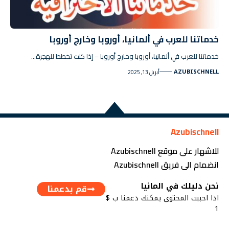
خدماتنا للعرب في ألمانيا، أوروبا وخارج أوروبا
خدماتنا للعرب في ألمانيا، أوروبا وخارج أوروبا – إذا كنت تخطط للهجرة…
AZUBISCHNELL
أبريل 13, 2025
Azubischnell
للاشهار على موقع Azubischnell
انضمام الى فريق Azubischnell
نحن دليلك في المانيا
قم بدعمنا
اذا احببت المحتوى يمكنك دعمنا ب $
1