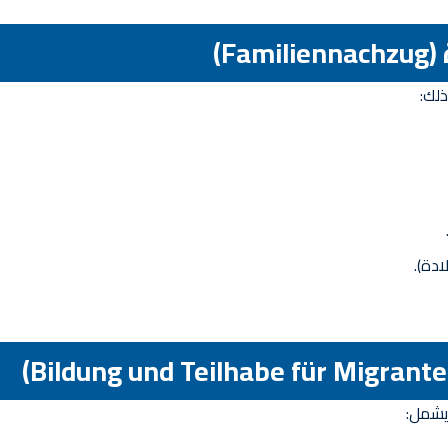
لك:
ادة).
يشمل: