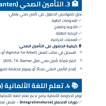
🏥 3. التأمين الصحي (Krankenversicherung für Migranten)
يحق للمهاجرين الحصول على تأمين صحي يغطي:
✅ الفحوصات الطبية.
✅ الأدوية والعلاج.
✅ الرعاية الطارئة.
✅ العمليات الجراحية.
📄 كيفية الحصول على التأمين الصحي:
التسجيل في مكتب العمل (Agentur für Arbeit) أو مكتب الشؤون الاجتماعية (Sozialamt).
اختيار شركة تأمين صحي (مثل AOK، TK، Barmer).
يُقدم التأمين الصحي مجانًا أو برسوم مخفضة للمه
📚 4. تعلم اللغة الألمانية (Deutschkurse für Migranten)
توفر الحكومة الألمانية برامج لدعم تعلم اللغة الألماني
✅
دورات الاندماج (Integrationskurse)
– تشمل تعليم 