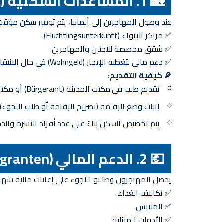
🏡 1. المساعدات السكنية (Wohnhilfe für Migranten)
عند وصول المهاجرين إلى ألمانيا، يتم توفير سكن مؤقت 
✅ مراكز الإيواء (Flüchtlingsunterkunft).
✅ شقق مخصصة للاجئين والمهاجرين.
✅ دعم مالي لتغطية الإيجار (Wohngeld) في حال الانتقال إلى سكن خاص.
🔎 كيفية التقديم:
تقديم طلب في مكتب المدينة (Bürgeramt) أو مكتب الشؤون الاجتماعية (Sozialamt).
إثبات وضع الإقامة (تصريح الإقامة أو طلب اللجوء).
يتم تخصيص السكن بناءً على عدد أفراد الأسرة والدخ
💶 2. الدعم المالي (Sozialhilfe für Migranten)
يحصل المهاجرون وطالبو اللجوء على إعانات مالية شهرية
✅ تكاليف الغذاء.
✅ الملابس.
✅ الأدوات المنزلية.