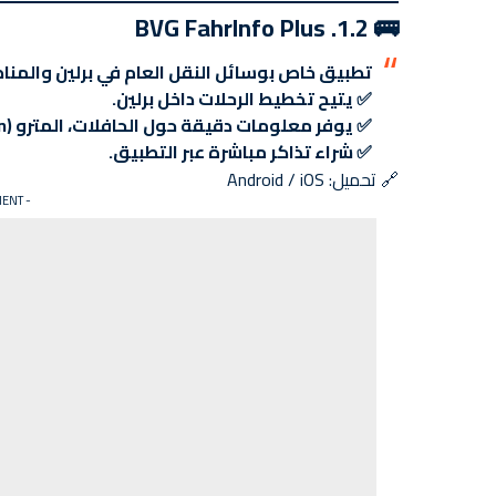
🚌 1.2. BVG FahrInfo Plus
تطبيق خاص بوسائل النقل العام في برلين والمنا
✅ يتيح تخطيط الرحلات داخل برلين.
✅ يوفر معلومات دقيقة حول الحافلات، المترو (U-Bahn)، والترام.
✅ شراء تذاكر مباشرة عبر التطبيق.
🔗
تحميل: Android / iOS
- ADVERTISEMENT -