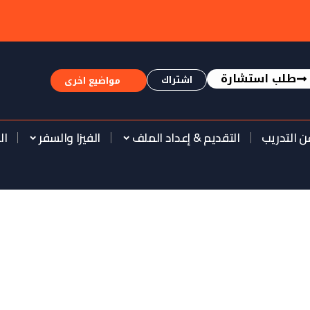
طلب استشارة
اشتراك
مواضيع اخرى
ن التدريب
التقديم & إعداد الملف
الفيزا والسفر
ال