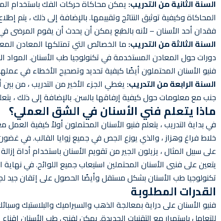
السنة الثانية من التدريب:
يمكن محاكاة حركات الفك باستخدام المحا
المحاكاة وكيفية توثيق النتائج وتقييمها. بالإضافة إلى ذلك ، يتم إطل
فقدان أحد الأسنان – لأنه بالطبع يمكن أن يحدث أن يقوم المرضى في مث
السنة الثالثة من التدريب:
ما الخصائص التي تمتلكها المعادن المعنية
دورات حول المعادن المستخدمة في تكنولوجيا طب الأسنان. المواد الأ
فنيو الأسنان المحتملون أيضًا كيفية تحديد وتصحيح الأخطاء في عملهم
السنة الرابعة من التدريب:
يغطي الجزء الأخير من التدريب ، من بين 
جنب مع معلومات حول كيفية إرفاقها بالسن. بالإضافة إلى ذلك ، يتعلم
ماذا يتعلم فني الأسنان في الشق العملي؟
في بداية التدريب ، يتعلم فنيو الأسنان المحتملون أولاً كيفية العمل
خلاط فراغ وهزاز ، والذي يوزع الجص في جميع زوايا القالب. في غضون ذ
على سبيل المثال ، يزيلون الجير من تقويم الأسنان باستخدام أداة إز
يتعين على فنيي الأسنان المحتملين استيعاب جميع اللوائح. في نهاية ال
تكنولوجيا طب الأسنان بشكل مستقل وأيضًا الحصول على إتقان جيد لجمي
القدرات المطلوبة
فنيو الأسنان على دراية بمعالجة الذهب والسيراميك والبلاستيك وسبائك
للتعامل باستمرار مع التقنيات الجديدة. يمكن لفنيي طب الأسنان إقنا