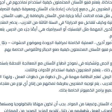
كاة. يتعلم فنيو الأسنان المحتملون كيفية استخدام نماذجهم في أجه
اع المتدربين على جميع إجراءات إعادة بناء الأسنان ومعرفة كيفية التصرف
ل هذه الحالات أيضًا بزيارة فني الأسنان بالإضافة إلى طبيب الأسنان.
 وكيف تتفاعل مع الحرارة؟ في السنة الثالثة من التدريب ، يحضر المتدر
خرى المهمة مثل البلاستيك أو السيراميك هي أيضًا جزء من الدرس. يتع
.
أمور أخرى ، العملية الكاملة لمراقبة الجودة وموضوع الحشوات – جنبًا إ
 فنيو الأسنان المحتملون كيفية صنع الجبائر والأقواس الخاصة بهم.
 مع الجص وتشكيله في نموذج انطباع الأسنان مع المعالجة اللاحقة باستخ
لك ، يتعلم المتدربون كيفية استخدام الأدوات والآلات.
الة الرمل. تعتبر النظافة مهمة في كل خطوة من خطوات العمل ، ولهذا ا
تدريب ، يتم توجيه المتدربين بطريقة تمكنهم من إنتاج أي نوع من منتجا
ع برامج الكمبيوتر الخاصة بذلك.
 الأسنان وغيرها من المواد. يجب أن تكون مهتمًا بالتكنولوجيا ومستعدً
ع أصحاب العمل بتطبيقهم من خلال تقديم المزيج الصحيح من المهارات