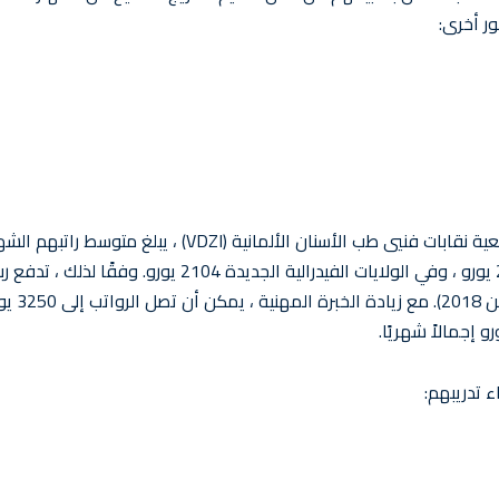
ر أخرى:
يبلغ الراتب المبدئي لفنيي الأسنان حوالي 2000 يورو شهريًا. وفقًا لجمعية نقابات فنيي طب الأسنان الألمانية (VDZI) ، يبلغ مت
2،481 يورو. في الولايات الفيدرالية القديمة ، يبلغ متوسط الراتب 2536 يورو ، وفي الولايات الفيدرالية الجديدة 2104 يورو. وفقًا لذلك ، 
الشركات مكافآت الإجازات وحوالي نصف مكافآت عيد الميلاد (اعتبارًا م
ء تدريبهم: