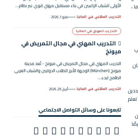
الأولى للشباب الراغبين في بناء مستقبل مهني قوي عبر نظام…
ا ،
التدريب المهني في المانيا
مايو 1, 2026
التدريب المهني في المانيا
التدريب المهني في مجال التمريض في
ي
ميونخ
التدريب المهني في مجال التمريض في ميونخ - تُعد مدينة
ان
ميونخ (München) الوجهة الأبرز للطلاب الدوليين والشباب العربي
الطامح لبدء…
التدريب المهني في المانيا
 محددين
أبريل 29, 2026
تعلم
تابعونا على وسائل التواصل الاجتماعي
ن
ضًا