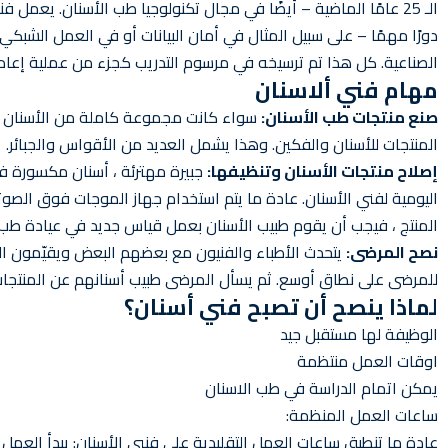
الـ 25 عامًا الماضية – أيضًا في مجال تكنولوجيا طب الأسنان. يعمل 
دورًا مهمًا – على سبيل المثال في أمان البيانات أو في العمل الشبكي.
الصناعية. كل هذا تم ترسيخه في مرسوم التدريب كجزء من عملية إعادة 
مهام فني ألاسنان
صنع منتجات طب الأسنان:
سواء كانت مجموعة كاملة من الأسنان الص
المنتجات للأسنان والفكين. وهذا يشمل العديد من الأقواس والجبائر.
إصلاح منتجات الأسنان وتنظيفها:
جبيرة مهترئة ، أسنان مكسورة في
اليومية لفني الأسنان. عادة ما يتم استخدام جهاز الموجات فوق الصوت
المنتج ، فيجب أن يقوم طبيب الأسنان بعمل قياس جديد في عيادة طب الأس
نصح المرضى:
يتحدث الأطباء والفنيون مع بعضهم البعض ويقيّمون الخ
للمرضى على نطاق أوسع. ثم يسأل المرضى طبيب أسنانهم عن المنتجات
لماذا ينصح أن تصبح فني أسنان؟
الوظيفة لها مستقبل جيد
اوقات العمل منتظمة
يمكن اتمام الدراسة في طب الاسنان
ساعات العمل المنظمة: