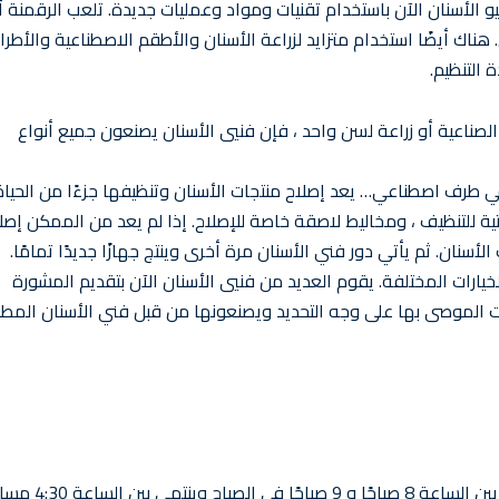
فنيو الأسنان الآن باستخدام تقنيات ومواد وعمليات جديدة. تلعب الرقمنة أي
 هناك أيضًا استخدام متزايد لزراعة الأسنان والأطقم الاصطناعية والأطر
التنظيم.
ناعية أو زراعة لسن واحد ، فإن فنيي الأسنان يصنعون جميع أنواع
 طرف اصطناعي… يعد إصلاح منتجات الأسنان وتنظيفها جزءًا من الحياة
ية للتنظيف ، ومخاليط لاصقة خاصة للإصلاح. إذا لم يعد من الممكن إصل
نان. ثم يأتي دور فني الأسنان مرة أخرى وينتج جهازًا جديدًا تمامًا.
يارات المختلفة. يقوم العديد من فنيي الأسنان الآن بتقديم المشورة
 الموصى بها على وجه التحديد ويصنعونها من قبل فني الأسنان المطل
عادة ما تنطبق ساعات العمل التقليدية على فنيي الأسنان: يبدأ العمل بين الساعة 8 ص