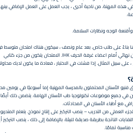
اد في هذه المهنة. من ناحية أخرى ، يجب العمل على العمل الإضافي بينهم
عة.
أقنعة الوجه ونظارات السلامة.
ها بناءً على طلب خاص. بعد عام ونصف ، سيكون هناك امتحان متوسط ف
تدريبك ، والذي سيقيم المستوى الحالي للتعلم. في النهاية هناك امتحان نهائي أمام اعضاء غرفة الحرف IHK. الامتحان يتكون من جزء كتابي
، على سبيل المثال. إذا فشلت في الاختبار ، فعادة ما يكون لديك محاولت
؟
رسة المهنية من 13 مجالًا تعليميًا. يلتحق فنيو الأسنان المحتملون بالمدرسة المهنية إما أسبوعيًا في يومين
ين في جميع موضوعات تكنولوجيا طب الأسنان الهامة. يتضمن ذلك أيضًا 
افي مع أطباء الأسنان في المحادثات.
زء العملي من التدريب – ينصب التركيز على إنتاج نموذج. يتعلم المتدربو
ات الناتجة بطريقة صديقة للبيئة. بالإضافة إلى ذلك ، ينصب التركيز أي
مناسبة تمامًا.