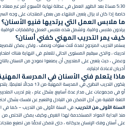
5:30 مساءً بعد الظهر. العمل في عطلة نهاية الأسبوع أمر غير معت
خاصة إذا كان لا يزال يتعين الانتهاء من بعض المنتجات على وجه السر
ما ملابس العمل التي يرتديها فنيو الأسنان؟
يرتدون ملابس واقية. وتشمل هذه ملابس العمل والقفازات الواقية و
كيف يمر التدريب المهني كفني أسنان؟
يستمر التدريب المزدوج لمدة ثلاث سنوات ونصف ، ولكن يمكن تقصير
وعملي ، حيث يتعين على المتدربين أن يصنعوا نمودج من الاسنان بالتاج 
أخريان لاعادة اجتيازه.
ماذا يتعلم فني الأسنان في المدرسة المهنية
يتكون التدريب النظري في المد
أو في مجموعات على مدار عدة أسابيع. بشكل عام ، يتم تدريب المتدرب
اللغة التقنية من أجل التمكن من التبادل والتعبير عن نفسك بشكل احتر
السنة الأولى من التدريب:
في السنة الأولى من التدريب – كما في الج
منذ البداية المواد المستخدمة لهذا الغرض وكيف يمكن التخلص من النفاي
على أسنان وفك الإنسان بحركاته ، حتى نتمكن لاحقًا من تصنيع منتجات 