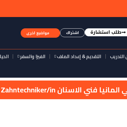
طلب استشارة
اشتراك
مواضيع اخرى
 التدريب
التقديم & إعداد الملف
الفيزا والسفر
الحيا
ا فني الاسنان Zahntechniker/in