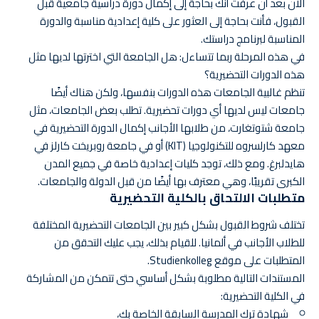
الآن بعد أن عرفت أنك بحاجة إلى إكمال دورة دراسية جامعية قبل
القبول، فأنت بحاجة إلى العثور على كلية إعدادية مناسبة والدورة
المناسبة لبرنامج دراستك.
في هذه المرحلة ربما تتساءل: هل الجامعة التي اخترتها لديها مثل
هذه الدورات التحضيرية؟
تنظم غالبية الجامعات هذه الدورات بنفسها، ولكن هناك أيضًا
جامعات ليس لديها أي دورات تحضيرية. تطلب بعض الجامعات، مثل
جامعة شتوتغارت، من طلابها الأجانب إكمال الدورة التحضيرية في
معهد كارلسروه للتكنولوجيا (KIT) أو في جامعة روبريخت كارلز في
هايدلبرغ. ومع ذلك، توجد كليات إعدادية خاصة في جميع المدن
الكبرى تقريبًا، وهي معترف بها أيضًا من قبل الدولة والجامعات.
متطلبات الالتحاق بالكلية التحضيرية
تختلف شروط القبول بشكل كبير بين الجامعات التحضيرية المختلفة
للطلاب الأجانب في ألمانيا. للقيام بذلك، يجب عليك التحقق من
المتطلبات على موقع Studienkolleg.
المستندات التالية مطلوبة بشكل أساسي حتى تتمكن من المشاركة
في الكلية التحضيرية:
شهادة ترك المدرسة السابقة الخاصة بك،