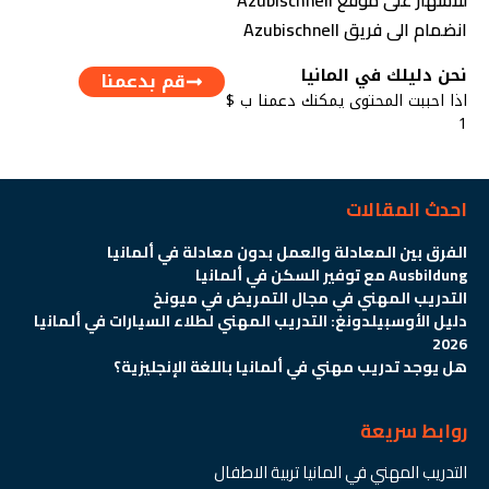
للاشهار على موقع Azubischnell
انضمام الى فريق Azubischnell
نحن دليلك في المانيا
قم بدعمنا
اذا احببت المحتوى يمكنك دعمنا ب $
1
احدث المقالات
الفرق بين المعادلة والعمل بدون معادلة في ألمانيا
Ausbildung مع توفير السكن في ألمانيا
التدريب المهني في مجال التمريض في ميونخ
دليل الأوسبيلدونغ: التدريب المهني لطلاء السيارات في ألمانيا
2026
هل يوجد تدريب مهني في ألمانيا باللغة الإنجليزية؟
روابط سريعة
التدريب المهني في المانيا تربية الاطفال