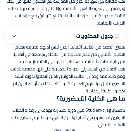
يجب مقارنة كل شهادة تخرج من المدرسة يتم الحصول عليها في بلدك
وترجمتها إلى شروط التأهيل الألمانية، وإلا فلن يتم الاعتراف بها. هناك
قائمة محدودة من المؤهلات الأجنبية التي تتوافق مع مؤهلات
التدريب الألمانية.
جدول المحتويات
يخشى العديد من الطلاب الأجانب الذين ليس لديهم معرفة بنظام
التعليم الألماني من عدم تمكنهم من الالتحاق بجامعة في ألمانيا.
لكن الجامعات الألمانية عندها لك الحل وهي الكلية الإعدادية.
ينظر العديد من الطلاب إلى الدورة التحضيرية على أنها مضيعة للوقت.
ومع ذلك، فقد وجد أن الطلاب الدوليين الذين التحقوا بدورة الكلية
التحضيرية قبل دراستهم العادية كانوا أكثر نجاحًا من أولئك الذين لم
يكملوا الكلية الإعدادية.
ما هي الكلية التحضيرية؟
باختصار، Studienkolleg هي دورة تحضيرية تهدف إلى إعداد الطلاب
الدوليين لدراستهم في ألمانيا والذين لا تلبي مؤهلاتهم معايير نظام
التعليم الألماني.
- ADVERTISEMENT -