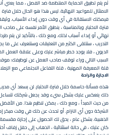
ثم يتم تطبيق الحماية المنتظمة ضد الفصل ، مما يعني أنه
الامتثال للمواعيد النهائية. ليس هذا هو الحال خلال فترة ال
فيمكنك الاستقالة في أي وقت دون إبداء الأسباب. وثيقة ق
فترة الاختبار. وبالمناسبة ، ينطبق الأمر نفسه على صاحب ا
نهائي أو إبداء أسباب لذلك. ومع ذلك ، بالتأكيد لن يتم ط
التدريب ، ستتلقى الكثير من التعليقات وستتعرف على ما ي
الديون ، فلا يوجد خطر مباشر عليك وعلى علاقة العمل الخاص
السبب التالي وراء توقف صاحب العمل عن توظيفك: موقف الع
قلة المعرفة المهنية ، قلة التفاعل الاجتماعي مع الزملا
الاجازة والراحة
هذه مسألة حاسمة خلال فترة الاختبار. لن يسعد أي مدرب
ذلك ينعكس عليك بشكل سيء وقد يجعل شركتك تتساءل عما إ
من حيث المبدأ ، ومع ذلك ، يمكن تنظيم هذا. من الأفضل
الشركة دون أي التزام. أو تحدث عن ذلك في وقت مبكر إذ
الذهبية. بشكل عام ، يحق لك الحصول على إجازة مقسمة ، ول
كان عليك ، في حالة استثنائية ، الذهاب إلى حفل زفاف أخت