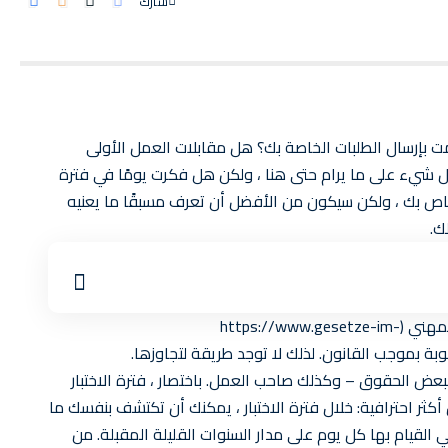
شارك
ر او مايسمى ب Probezeit ؟ – هل قمت بإرسال الطلبات الخاصة بك؟ هل مقابلات العمل الأولى
يء على ما يرام حتى هنا ، ولكن هل فكرت يومًا في فترة
اص بك ، ولكن سيكون من الأفضل أن تعرف مسبقًا ما يعنيه
ك.
يتم تنظيم فترة الاختبار في المادة 20 من قانون التدريب المهني (https://www.gesetze-im-
 ببعض الحقوق – وكذلك صاحب العمل. باختصار ، فترة الاختبار
ثر احترافية: خلال فترة الاختبار ، يمكنك أن تكتشف بنفسك ما
 القيام بها كل يوم على مدار السنوات القليلة المقبلة. من