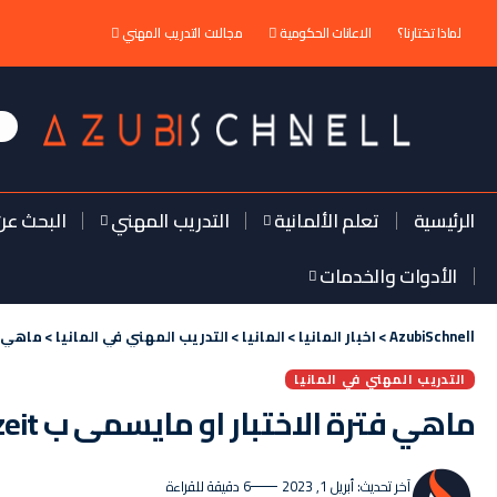
لماذا تختارنا؟
الاعانات الحكومية
مجالات التدريب المهني
الرئيسية
تعلم الألمانية
التدريب المهني
البحث عن
الأدوات والخدمات
AzubiSchnell
>
اخبار المانيا
>
المانيا
>
التدريب المهني في المانيا
>
ماهي فتر
التدريب المهني في المانيا
ماهي فترة الاختبار او مايسمى ب Probezeit ؟
آخر تحديث: أبريل 1, 2023
6 دقيقة للقراءة