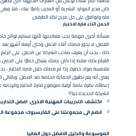
لبضعة أيام. هناك نوعان من العبارات البديهية التي تنطبق 
كان مدير الموارد البشرية أو المدرب راضيًا عنك ، فلا ينبغ
منه وتوافق على حل مريح لكلا الطرفين.
الحمل اثناء فترة الاختبار
مسألة أخرى مهمة يجب معالجتها لأنها تستلزم لوائح خاص
الفصل: لا يجوز فصلك أثناء الحمل وحتى أربعة أشهر بعد الول
ذلك ، يجب أن يعرف صاحب الشركة عن الحمل. على الرغم م
القيام بذلك فقط إذا كان عملك يشكل خطرًا على الجنين ،
ملامسة مواد خطرة. إذا تم فصلك خلال فترة الاختبار ، 
يعني أنه يتم تطبيق الحماية الخاصة ضد الفصل. وبالتالي ف
إعطائك نظرة عامة أولية لموضوع فترة الاختبار والإجابة
الشركة الجديدة جيدًا!
اكتشف التدريبات المهنية الاخرى:
افضل التداريب
انضم الى مجموعتنا على الفايسبوك:
مجموعة ال
الموسوعة والدليل الافضل حول المانيا