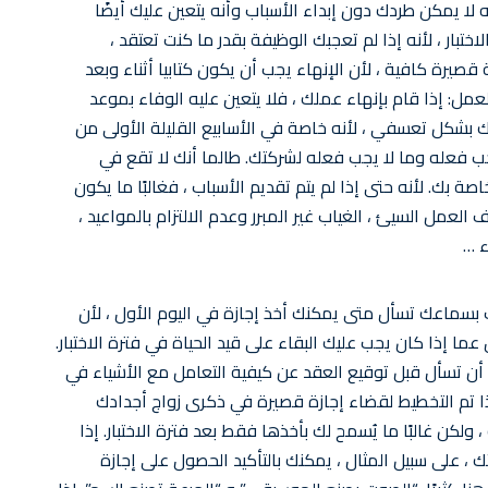
 لا يمكن طردك دون إبداء الأسباب وأنه يتعين عليك أيضًا
اختبار ، لأنه إذا لم تعجبك الوظيفة بقدر ما كنت تعتقد ،
صيرة كافية ، لأن الإنهاء يجب أن يكون كتابيا أثناء وبعد
لعمل: إذا قام بإنهاء عملك ، فلا يتعين عليه الوفاء بموعد
ردك بشكل تعسفي ، لأنه خاصة في الأسابيع القليلة الأولى من
جب فعله وما لا يجب فعله لشركتك. طالما أنك لا تقع في
ة بك. لأنه حتى إذا لم يتم تقديم الأسباب ، فغالبًا ما يكون
مل السيئ ، الغياب غير المبرر وعدم الالتزام بالمواعيد ،
ء …
 بسماعك تسأل متى يمكنك أخذ إجازة في اليوم الأول ، لأن
ذا كان يجب عليك البقاء على قيد الحياة في فترة الاختبار.
 أن تسأل قبل توقيع العقد عن كيفية التعامل مع الأشياء في
ا تم التخطيط لقضاء إجازة قصيرة في ذكرى زواج أجدادك
كن غالبًا ما يُسمح لك بأخذها فقط بعد فترة الاختبار. إذا
ك ، على سبيل المثال ، يمكنك بالتأكيد الحصول على إجازة