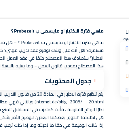
ماهي فترة الاختبار او مايسمى ب Probezeit ؟
ارك
ماهي فترة الاختبا
مستمرة؟ هل أنت على وشك توقيع عقد تدريب مهني؟ كل ش
الاختبار؟ ستصادف هذا المصطلح حتمًا في عقد العمل الخ
هذا المصطلح بموجب قانون العمل – وما يعنيه بالنسبة ل
جدول المحتويات
internet.de/bbig_2005/__20.html) وبالتالي فهي مطلوبة بموجب القانون. لذلك لا توجد طريقة لتجاوزها.
نظرًا للوائح القانونية ، فأنت كمتدرب في المستقبل تتمتع
هي لكلاكما “لتذوق بعضكما البعض”. لتوضيح الأمر بشكل أك
إذا كانت الوظيفة هي حقًا ما تخيلته وما إذا كنت ترغب في