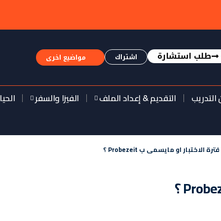
طلب استشارة
اشتراك
مواضيع اخرى
 التدريب
التقديم & إعداد الملف
الفيزا والسفر
الحيا
ة الاختبار او مايسمى ب Probezeit ؟