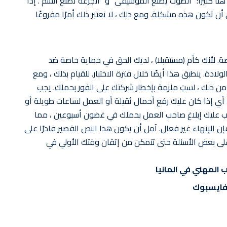
هنا كثيرًا: “الصوت يصنع الموسيقى” و “الجرعة تصنع السم”. إذا
ي أن تكون هذه مشكلة. ومع ذلك ، لا تعتبر ذلك أمرًا مفروغًا
ة. لأنك كأم (مستقبلا) ، لديك الحق في حماية خاصة ضد
ادة. ينطبق هذا أيضًا خلال فترة الاختبار. للقيام بذلك ، ومع
ن ذلك ، لستِ ملزمة بإخطار شركتك على الفور بحملك. يجب
 أي إذا كان عليك رفع أحمال ثقيلة أو العمل لساعات طويلة أو
يجب عليك إبلاغ صاحب العمل بحملك في غضون أسبوعين ، مما
إن الإنهاء غير فعال. آمل أن يكون هذا النص القصير قادرًا على
 على بعض الأسئلة حتى تتمكن من إتقان وقتك الأولي في
 المهني في المانيا
فايسبوك