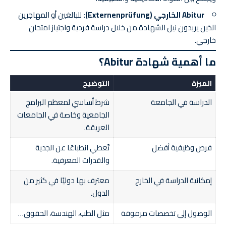
Abitur الخارجي (Externenprüfung):
للبالغين أو المهاجرين
الذين يريدون نيل الشهادة من خلال دراسة فردية واجتياز امتحان
خارجي.
ما أهمية شهادة Abitur؟
الميزة
التوضيح
الدراسة في الجامعة
شرط أساسي لمعظم البرامج
الجامعية وخاصة في الجامعات
العريقة.
فرص وظيفية أفضل
تُعطي انطباعًا عن الجدية
والقدرات المعرفية.
إمكانية الدراسة في الخارج
معترف بها دوليًا في كثير من
الدول.
الوصول إلى تخصصات مرموقة
مثل الطب، الهندسة، الحقوق…