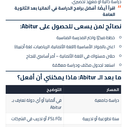
دراسة ذاتية أو معهد تحضيري.
اقرأ أيضًا:
أفضل برامج الدراسة في ألمانيا بعد الثانوية
العامة
نصائح لمن يسعى للحصول على Abitur:
خطط مبكرًا واختر المدرسة المناسبة
اعتنِ بالمواد الأساسية (اللغة الألمانية، الرياضيات، لغة أجنبية)
حسّن مستواك في اللغة الألمانية – أمر أساسي للنجاح
استعد لجدول مكثف ودراسة معمّقة
ما بعد الـ Abitur: ماذا يمكنني أن أفعل؟
المسار
التوضيح
دراسة جامعية
في ألمانيا أو أي دولة تعترف بـ
Abitur
سنة تطوعية أو تدريبية
FSJ، FÖJ، أو تدريب في الشركات