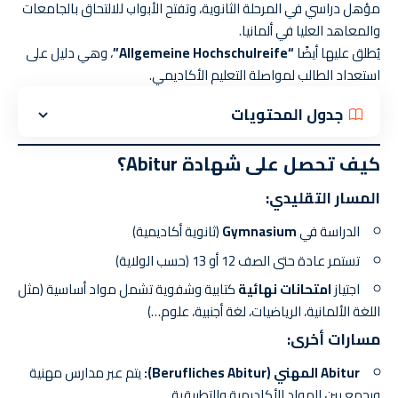
مؤهل دراسي في المرحلة الثانوية، وتفتح الأبواب للالتحاق بالجامعات
والمعاهد العليا في ألمانيا.
يُطلق عليها أيضًا
“Allgemeine Hochschulreife”
، وهي دليل على
استعداد الطالب لمواصلة التعليم الأكاديمي.
جدول المحتويات
كيف تحصل على شهادة Abitur؟
المسار التقليدي:
الدراسة في
Gymnasium
(ثانوية أكاديمية)
تستمر عادة حتى الصف 12 أو 13 (حسب الولاية)
اجتياز
امتحانات نهائية
كتابية وشفوية تشمل مواد أساسية (مثل
اللغة الألمانية، الرياضيات، لغة أجنبية، علوم…)
مسارات أخرى:
Abitur المهني (Berufliches Abitur):
يتم عبر مدارس مهنية
ويجمع بين المواد الأكاديمية والتطبيقية.