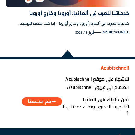
خدماتنا للعرب في ألمانيا، أوروبا وخارج أوروبا
خدماتنا للعرب في ألمانيا، أوروبا وخارج أوروبا – إذا كنت تخطط للهجرة…
AZUBISCHNELL
أبريل 13, 2025
Azubischnell
للاشهار على موقع Azubischnell
انضمام الى فريق Azubischnell
نحن دليلك في المانيا
قم بدعمنا
اذا احببت المحتوى يمكنك دعمنا ب $
1