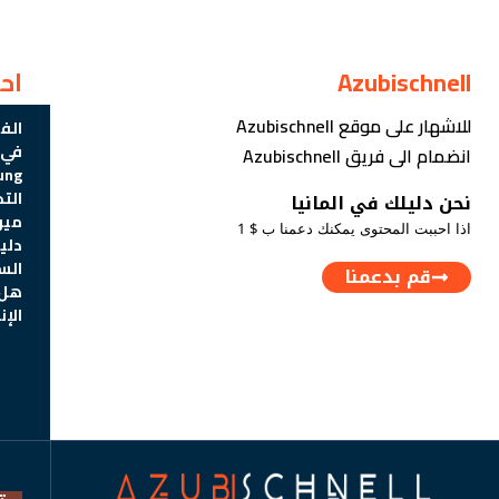
Azubischnell
اح
للاشهار على موقع Azubischnell
الف
في أ
انضمام الى فريق Azubischnell
Ausbildung
الت
نحن دليلك في المانيا
ميو
اذا احببت المحتوى يمكنك دعمنا ب $ 1
دلي
السي
قم بدعمنا
هل 
الإن