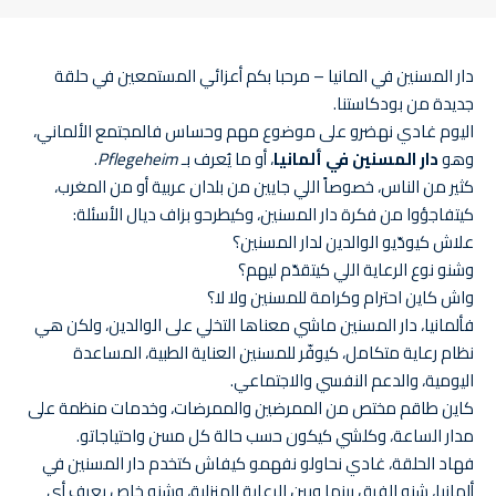
دار المسنين في المانيا – مرحبا بكم أعزائي المستمعين في حلقة
جديدة من بودكاستنا.
اليوم غادي نهضرو على موضوع مهم وحساس فالمجتمع الألماني،
وهو
دار المسنين في ألمانيا
، أو ما يُعرف بـ
Pflegeheim
.
كثير من الناس، خصوصاً اللي جايين من بلدان عربية أو من المغرب،
كيتفاجؤوا من فكرة دار المسنين، وكيطرحو بزاف ديال الأسئلة:
علاش كيودّيو الوالدين لدار المسنين؟
وشنو نوع الرعاية اللي كيتقدّم ليهم؟
واش كاين احترام وكرامة للمسنين ولا لا؟
فألمانيا، دار المسنين ماشي معناها التخلي على الوالدين، ولكن هي
نظام رعاية متكامل، كيوفّر للمسنين العناية الطبية، المساعدة
اليومية، والدعم النفسي والاجتماعي.
كاين طاقم مختص من الممرضين والممرضات، وخدمات منظمة على
مدار الساعة، وكلشي كيكون حسب حالة كل مسن واحتياجاتو.
فهاد الحلقة، غادي نحاولو نفهمو كيفاش كتخدم دار المسنين في
ألمانيا، شنو الفرق بينها وبين الرعاية المنزلية، وشنو خاص يعرف أي