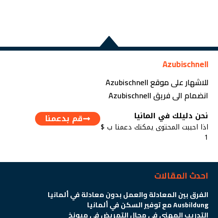
Azubischnell
للاشهار على موقع Azubischnell
انضمام الى فريق Azubischnell
نحن دليلك في المانيا
قم بدعمنا
اذا احببت المحتوى يمكنك دعمنا ب $
1
احدث المقالات
الفرق بين المعادلة والعمل بدون معادلة في ألمانيا
Ausbildung مع توفير السكن في ألمانيا
التدريب المهني في مجال التمريض في ميونخ