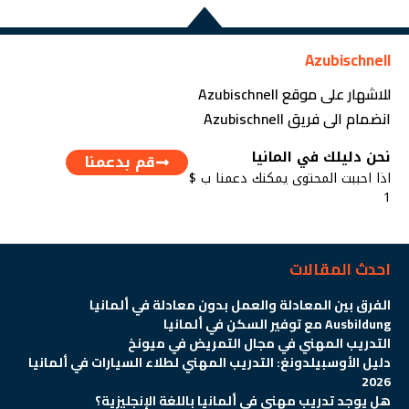
Azubischnell
للاشهار على موقع Azubischnell
انضمام الى فريق Azubischnell
نحن دليلك في المانيا
قم بدعمنا
اذا احببت المحتوى يمكنك دعمنا ب $
1
احدث المقالات
الفرق بين المعادلة والعمل بدون معادلة في ألمانيا
Ausbildung مع توفير السكن في ألمانيا
التدريب المهني في مجال التمريض في ميونخ
دليل الأوسبيلدونغ: التدريب المهني لطلاء السيارات في ألمانيا
2026
هل يوجد تدريب مهني في ألمانيا باللغة الإنجليزية؟