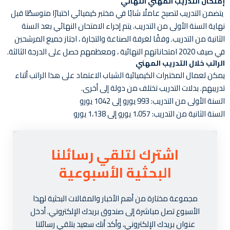
إمتحان التدريب المهني النهائي
يتضمن التدريب لتصبح عاملًا شابًا في مختبر كيميائي اختبارًا متوسطًا قبل
نهاية السنة الأولى من التدريب. يتم إجراء الامتحان النهائي بعد السنة
الثانية من التدريب. وفقًا لغرفة الصناعة والتجارة ، اجتاز جميع المرشحين
في صيف 2020 امتحاناتهم النهائية ، ومعظمهم حصل على الدرجة الثالثة.
الراتب خلال التدريب المهني
يمكن لعمال المختبرات الكيميائية الشباب الاعتماد على هذا الراتب أثناء
تدريبهم. بدلات التدريب تختلف من دولة إلى أخرى.
السنة الأولى من التدريب: 993 يورو إلى 1042 يورو
السنة الثانية من التدريب: 1،057 يورو إلى 1،138 يورو
اشترك لتلقي رسائلنا
البحثية الأسبوعية
مجموعة مختارة من أهم الأخبار والمقالات البحثية لهذا
الأسبوع تصل مباشرة إلى صندوق بريدك الإلكتروني. أدخل
عنوان بريدك الإلكتروني، وأكد أنك سعيد بتلقي رسائلنا