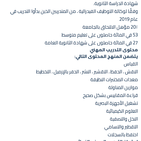
شهادة الدراسة الثانوية.
وفقًا لوكالة التوظيف الفيدرالية ، من المتدربين الذين بدأوا التدريب في
عام 2019
20٪ مؤهل الالتحاق بالجامعة
53 في المائة حاصلون على تعليم متوسط
27 في المائة حاصلون على شهادة الثانوية العامة
محتوى التدريب المهني
يتضمن المنهج المحتوى التالي:
القياس
النقش ، الحفظ ، التقشير ، النشر ، الحفر بالإزميل ، التخطيط
معدات المختبرات النظيفة
موازين المناولة
قراءة المقاييس بشكل صحيح
تشغيل الأجهزة البصرية
العلوم الكيميائية
النخل والتصفية
التقطير والتسامي
احتفظ بالسجلات