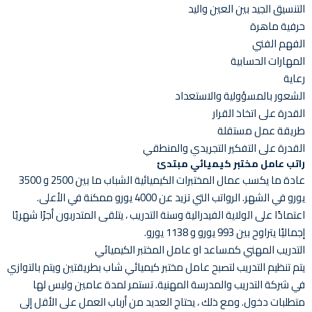
التنسيق الجيد بين العين واليد
حرفية ماهرة
الفهم الفني
المهارات الحسابية
رعاية
الشعور بالمسؤولية والاستعداد
القدرة على اتخاذ القرار
طريقة عمل مستقلة
القدرة على التفكير التجريدي والمنطقي
راتب عامل مختبر كيميائي مبتدئ
عادة ما يكسب عمال المختبرات الكيميائية الشباب ما بين 2500 و 3500
يورو في الشهر. الرواتب التي تزيد عن 4000 يورو ممكنة في الأعلى.
اعتمادًا على الولاية الفيدرالية وسنة التدريب ، يتلقى المتدربون أجرًا شهريًا
إجماليًا يتراوح بين 993 يورو و 1138 يورو.
التدريب المهني كمساعد او عامل المختبر الكيميائي
يتم تنظيم التدريب لتصبح عامل مختبر كيميائي شاب بطريقتين ويتم بالتوازي
في شركة التدريب والمدرسة المهنية. تستمر لمدة عامين وليس لها
متطلبات دخول. ومع ذلك ، يحتاج العديد من أرباب العمل على الأقل إلى