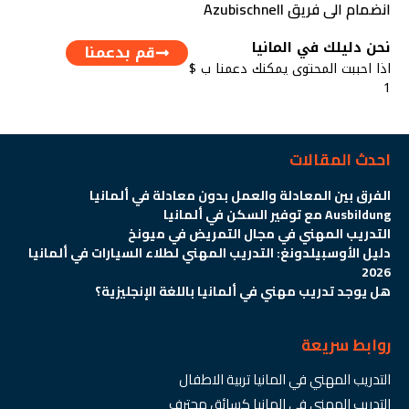
انضمام الى فريق Azubischnell
نحن دليلك في المانيا
قم بدعمنا
اذا احببت المحتوى يمكنك دعمنا ب $
1
احدث المقالات
الفرق بين المعادلة والعمل بدون معادلة في ألمانيا
Ausbildung مع توفير السكن في ألمانيا
التدريب المهني في مجال التمريض في ميونخ
دليل الأوسبيلدونغ: التدريب المهني لطلاء السيارات في ألمانيا
2026
هل يوجد تدريب مهني في ألمانيا باللغة الإنجليزية؟
روابط سريعة
التدريب المهني في المانيا تربية الاطفال
التدريب المهني في المانيا كسائق محترف