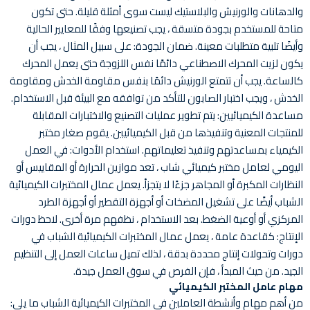
والدهانات والورنيش والبلاستيك ليست سوى أمثلة قليلة. حتى تكون
متاحة للمستخدم بجودة متسقة ، يجب تصنيعها وفقًا للمعايير الحالية
وأيضًا تلبية متطلبات معينة. ضمان الجودة: على سبيل المثال ، يجب أن
يكون لزيت المحرك الاصطناعي دائمًا نفس اللزوجة حتى يعمل المحرك
كالساعة. يجب أن تتمتع الورنيش دائمًا بنفس مقاومة الخدش ومقاومة
الخدش ، ويجب اختبار الصابون للتأكد من توافقه مع البيئة قبل الاستخدام.
مساعدة الكيميائيين: يتم تطوير عمليات التصنيع والاختبارات المقابلة
للمنتجات المعنية وتنفيذها من قبل الكيميائيين. يقوم صغار مختبر
الكيمياء بمساعدتهم وتنفيذ تعليماتهم. استخدام الأدوات: في العمل
اليومي لعامل مختبر كيميائي شاب ، تعد موازين الحرارة أو المقاييس أو
النظارات المكبرة أو المجاهر جزءًا لا يتجزأ. يعمل عمال المختبرات الكيميائية
الشباب أيضًا على تشغيل المضخات أو أجهزة التقطير أو أجهزة الطرد
المركزي أو أوعية الضغط. بعد الاستخدام ، نظفهم مرة أخرى. لاحظ دورات
الإنتاج: كقاعدة عامة ، يعمل عمال المختبرات الكيميائية الشباب في
دورات وتحولات إنتاج محددة بدقة ، لذلك تميل ساعات العمل إلى التنظيم
الجيد. من حيث المبدأ ، فإن الفرص في سوق العمل جيدة.
مهام عامل المختبر الكيميائي
من أهم مهام وأنشطة العاملين في المختبرات الكيميائية الشباب ما يلي: