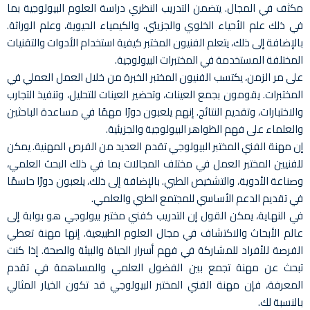
مكثف في المجال. يتضمن التدريب النظري دراسة العلوم البيولوجية بما
في ذلك علم الأحياء الخلوي والجزيئي، والكيمياء الحيوية، وعلم الوراثة.
بالإضافة إلى ذلك، يتعلم الفنيون المختبر كيفية استخدام الأدوات والتقنيات
المختلفة المستخدمة في المختبرات البيولوجية.
على مر الزمن، يكتسب الفنيون المختبر الخبرة من خلال العمل العملي في
المختبرات. يقومون بجمع العينات، وتحضير العينات للتحليل، وتنفيذ التجارب
والاختبارات، وتقديم النتائج. إنهم يلعبون دورًا مهمًا في مساعدة الباحثين
والعلماء على فهم الظواهر البيولوجية والجزيئية.
إن مهنة الفني المختبر البيولوجي تقدم العديد من الفرص المهنية. يمكن
للفنيين المختبر العمل في مختلف المجالات بما في ذلك البحث العلمي،
وصناعة الأدوية، والتشخيص الطبي. بالإضافة إلى ذلك، يلعبون دورًا حاسمًا
في تقديم الدعم الأساسي للمجتمع الطبي والعلمي.
في النهاية، يمكن القول إن التدريب كفني مختبر بيولوجي هو بوابة إلى
عالم الأبحاث والاكتشاف في مجال العلوم الطبيعية. إنها مهنة تعطي
الفرصة للأفراد للمشاركة في فهم أسرار الحياة والبيئة والصحة. إذا كنت
تبحث عن مهنة تجمع بين الفضول العلمي والمساهمة في تقدم
المعرفة، فإن مهنة الفني المختبر البيولوجي قد تكون الخيار المثالي
بالنسبة لك.