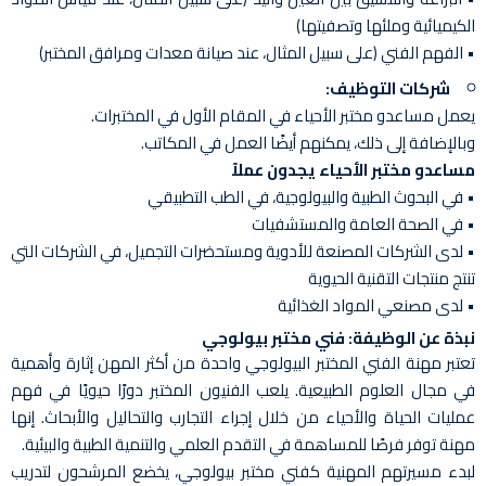
الكيميائية وملئها وتصفيتها)
• الفهم الفني (على سبيل المثال، عند صيانة معدات ومرافق المختبر)
شركات التوظيف:
يعمل مساعدو مختبر الأحياء في المقام الأول في المختبرات.
وبالإضافة إلى ذلك، يمكنهم أيضًا العمل في المكاتب.
مساعدو مختبر الأحياء يجدون عملاً
• في البحوث الطبية والبيولوجية، في الطب التطبيقي
• في الصحة العامة والمستشفيات
• لدى الشركات المصنعة للأدوية ومستحضرات التجميل، في الشركات التي
تنتج منتجات التقنية الحيوية
• لدى مصنعي المواد الغذائية
نبذة عن الوظيفة: فني مختبر بيولوجي
تعتبر مهنة الفني المختبر البيولوجي واحدة من أكثر المهن إثارة وأهمية
في مجال العلوم الطبيعية. يلعب الفنيون المختبر دورًا حيويًا في فهم
عمليات الحياة والأحياء من خلال إجراء التجارب والتحاليل والأبحاث. إنها
مهنة توفر فرصًا للمساهمة في التقدم العلمي والتنمية الطبية والبيئية.
لبدء مسيرتهم المهنية كفني مختبر بيولوجي، يخضع المرشحون لتدريب