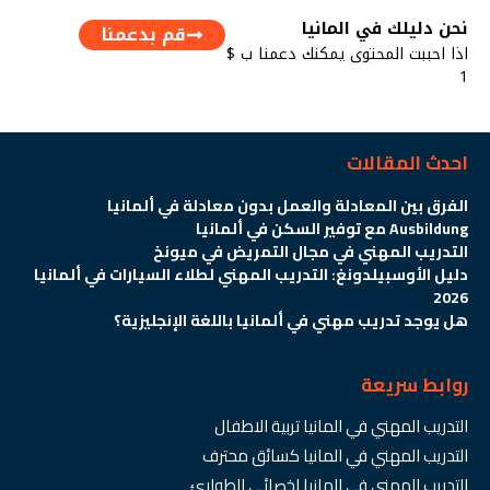
نحن دليلك في المانيا
قم بدعمنا
اذا احببت المحتوى يمكنك دعمنا ب $
1
احدث المقالات
الفرق بين المعادلة والعمل بدون معادلة في ألمانيا
Ausbildung مع توفير السكن في ألمانيا
التدريب المهني في مجال التمريض في ميونخ
دليل الأوسبيلدونغ: التدريب المهني لطلاء السيارات في ألمانيا
2026
هل يوجد تدريب مهني في ألمانيا باللغة الإنجليزية؟
روابط سريعة
التدريب المهني في المانيا تربية الاطفال
التدريب المهني في المانيا كسائق محترف
التدريب المهني في المانيا اخصائي الطوارئ