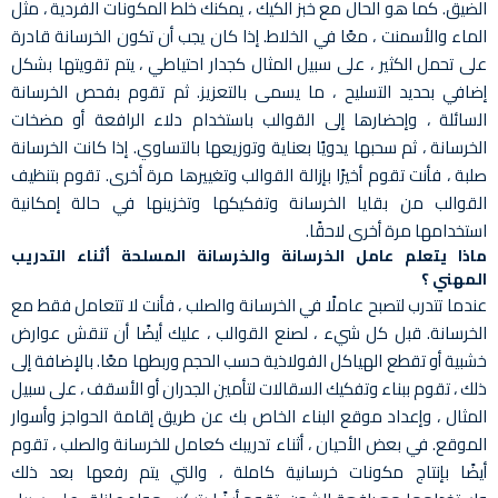
الضيق. كما هو الحال مع خبز الكيك ، يمكنك خلط المكونات الفردية ، مثل
الماء والأسمنت ، معًا في الخلاط. إذا كان يجب أن تكون الخرسانة قادرة
على تحمل الكثير ، على سبيل المثال كجدار احتياطي ، يتم تقويتها بشكل
إضافي بحديد التسليح ، ما يسمى بالتعزيز. ثم تقوم بفحص الخرسانة
السائلة ، وإحضارها إلى القوالب باستخدام دلاء الرافعة أو مضخات
الخرسانة ، ثم سحبها يدويًا بعناية وتوزيعها بالتساوي. إذا كانت الخرسانة
صلبة ، فأنت تقوم أخيرًا بإزالة القوالب وتغييرها مرة أخرى. تقوم بتنظيف
القوالب من بقايا الخرسانة وتفكيكها وتخزينها في حالة إمكانية
استخدامها مرة أخرى لاحقًا.
ماذا يتعلم عامل الخرسانة والخرسانة المسلحة أثناء التدريب
المهني ؟
عندما تتدرب لتصبح عاملًا في الخرسانة والصلب ، فأنت لا تتعامل فقط مع
الخرسانة. قبل كل شيء ، لصنع القوالب ، عليك أيضًا أن تنقش عوارض
خشبية أو تقطع الهياكل الفولاذية حسب الحجم وربطها معًا. بالإضافة إلى
ذلك ، تقوم ببناء وتفكيك السقالات لتأمين الجدران أو الأسقف ، على سبيل
المثال ، وإعداد موقع البناء الخاص بك عن طريق إقامة الحواجز وأسوار
الموقع. في بعض الأحيان ، أثناء تدريبك كعامل للخرسانة والصلب ، تقوم
أيضًا بإنتاج مكونات خرسانية كاملة ، والتي يتم رفعها بعد ذلك