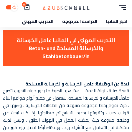
0
اخبار المانيا
الدراسة المزدوجة
التدريب المهني
التدريب المهني في المانيا عامل الخرسانة
والخرسانة المسلحة Beton- und
Stahlbetonbauer/in
نبذة عن الوظيفة: عامل الخرسانة والخرسانة المسلحة
قشرة صلبة ، نواة ناعمة – هذا هو بالضبط ما يدور حوله التدريب لتصبح
عاملًا للخرسانة والخرسانة المسلحة. ستعمل في جميع أنواع مواقع البناء
، حيث تقوم بخلط مجموعة متنوعة من الخلطات الخرسانية ، وصبها في
قوالب صب ، وتقويتها بحديد التسليح ثم معالجتها. إذا كنت تبحث عن
وظيفة متنوعة حيث يمكنك العمل في الهواء الطلق ، وليس لديك
مشكلة في التعامل مع الأشياء بجد ، ويمكنك أيضًا تحمل جزء كبير من