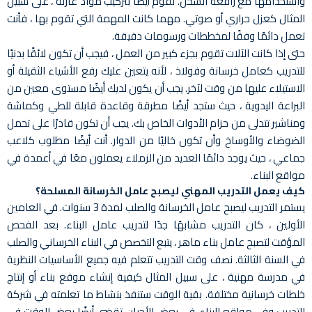
واستخدامها مع رافعة الشحن. تقوم أيضًا بتركيب مواد عازلة ، على سبيل
المثال كعزل حراري أو صوتي. مهما كانت المهمة التي تقوم بها ، فأنت
تعمل دائمًا وفقًا لمخططات ورسومات دقيقة.
حتى إذا كانت الآلات تقوم بجزء كبير من العمل ، فيجب أن تكون لائقًا بدنيًا
للتدريب كعامل خرسانة وفولاذ ، لأنه يتعين عليك رفع الأشياء الثقيلة أو
الاستيلاء عليها من وقت لآخر. يجب أن يكون لديك أيضًا مستوى معين من
البراعة اليدوية ، حيث ستجد أيضًا مطرقة وقاعدة قابلة للطي وكماشة
ومناشير تتدلى من حزام الأدوات الخاص بك. يجب أن تكون قادرًا على تحمل
الضوضاء والأوساخ وأن تكون خاليًا من الدوار. أنت أيضًا مطلوب كلاعب
جماعي ، حيث يوجد دائمًا العديد من الزملاء يعملون معًا في أعمدة في
مواقع البناء.
كيف يعمل التدريب المهني ليصبح عامل الخرسانة المسلحة؟
يستمر التدريب ليصبح عامل الخرسانة والصلب لمدة 3 سنوات. في العامين
الأولين ، كان التدريب مشابهًا جدًا لتدريب عامل البناء. بعد الفحص
المؤقت لتصبح عامل بناء ماهر ، يتبع التخصص في البناء الخرساني والصلب
في السنة الثالثة. نصف وقت التدريب تتعلم فيه جميع الأساسيات النظرية
في مدرسة مهنية ، على سبيل المثال كيفية إنشاء موقع بناء أو إنتاج
خلطات خرسانية مختلفة. بقية الوقت ستنفذ بنشاط ما تعلمته في شركة
التدريب وفي مواقع البناء. في بعض الأحيان تقضي أيضًا بعض الوقت في