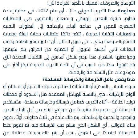
الأوساخ والضوضاء ، فعليك بالتأكيد القراءة الآن!
معلومة
: هذا التدريب المهني حاليًا ، أي عام 2022 ، في عملية إعادة
تنظيم. خلفية التعديل الهيكلي والمتعلق بالمحتوى هي المتطلبات
المتغيرة للمهن في صناعة البناء. بالإضافة إلى التطورات التقنية
والعمليات التقنية الجديدة ، تتغير دائمًا متطلبات حماية البيئة وحماية
المستهلك. وهذا يعني ، على سبيل المثال ، أن تدابير توفير الطاقة وتجنب
انبعاثات ثاني أكسيد الكربون أو الحماية من الحرائق يتم تكييفها
ومراجعتها باستمرار. هذا يرجع بشكل أساسي إلى التقنيات الجديدة التي
يتم تثبيتها. هذا هو السبب في أن لائحة التدريب الجديدة تركز أكثر على
موضوعات مثل الاستدامة والرقمنة.
ماذا يفعل عامل الخرسانة والخرسانة المسلحة؟
سواء للمباني السكنية أو المنشآت الصناعية ، سواء للجسور أو السلالم أو
ألواح الأرضيات ، حتى بالنسبة للهياكل المعقدة مثل السدود أو محطات
توليد الطاقة – أثناء التدريب كعامل خرسانة وخرسانة مسلحة ، ستستخدم
الخرسانة في مجموعة متنوعة من مواقع البناء من أجل البناء الجديد
والتجديد والتحديث والإصلاحات. يتم ذلك عادةً في ثلاث خطوات: أولاً ، تقوم
ببناء القوالب ، أي الشكل الذي سيتم صب الخرسانة فيه. ثم تقوم بخلط
الخرسانة. اعتمادًا على الغرض ، يجب أن يتم ذلك بدرجات مختلفة من